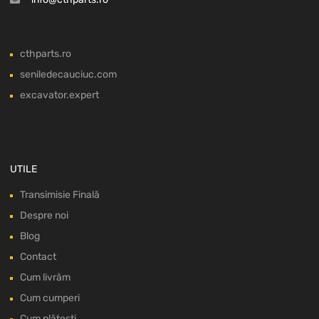
cthparts.ro
seniledecauciuc.com
excavator.expert
UTILE
Transimisie Finală
Despre noi
Blog
Contact
Cum livrăm
Cum cumperi
Cum plătești