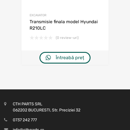
EXCAVATOR
Transmisie finala model Hyundai
R210LC
(0 review-uri)
Întreabă preț
CTH PARTS SRL
062202 BUCURESTI, Str. Preciziei 32
0737 242 777
info@cthparts.ro