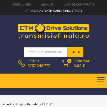
CONTUL MEU
WISHLIST
LISTA DE COMPARAȚIE
BUNĂ.
AUTENTIFICARE
ÎNREGISTRARE
|
CAUTĂ
Coșul meu
Infoline:
0
0,00
€
0737 242 777
Acasă
Utilaje
Hyundai
R210LC