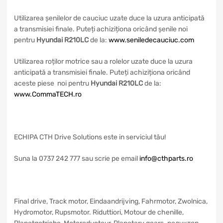
Utilizarea șenilelor de cauciuc uzate duce la uzura anticipată
a transmisiei finale. Puteți achiziționa oricând șenile noi
pentru
Hyundai R210LC
de la:
www.seniledecauciuc.com
Utilizarea roților motrice sau a rolelor uzate duce la uzura
anticipată a transmisiei finale. Puteți achiziționa oricând
aceste piese noi pentru
Hyundai R210LC
de la:
www.CommaTECH.ro
ECHIPA CTH Drive Solutions este in serviciul tău!
Suna la 0737 242 777 sau scrie pe email
info@cthparts.ro
Final drive, Track motor, Eindaandrijving, Fahrmotor, Zwolnica,
Hydromotor, Rupsmotor. Riduttiori, Motour de chenille,