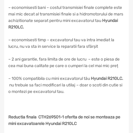
– economisesti bani – costul transmisiei finale complete este
mai mic decat al transmisiei finale si a hidromotorului de mars
achizitionate separat pentru mini excavatorul tau
Hyundai
R210LC
.
– economisesti timp – excavatorul tau va intra imediat la
lucru, nu va sta in service la reparatii fara sfârșit
– 2 ani garantie, fara limita de ore de lucru – este o piesa de
cea mai buna calitate pe care o cumperi la cel mai mic preț
– 100% compatibila cu mini excavatorul tău
Hyundai R210LC
.
nu trebuie sa faci modificari la utilaj – doar o scoti din cutie si
o montezi pe excavatorul tau.
Reductia finala CTH269501-1 oferita de noi se monteaza pe
mini excavatoarele Hyundai R210LC