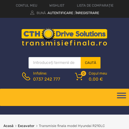
CONTUL MEU
WISHLIST
LISTA DE COMPARAȚIE
BUNĂ.
AUTENTIFICARE
ÎNREGISTRARE
|
CAUTĂ
Coșul meu
Infoline:
0
0,00
€
0737 242 777
Acasă
Excavator
Transmisie finala model Hyundai R210LC