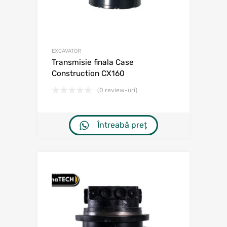
EXCAVATOR
Transmisie finala Case
Construction CX160
(0 review-uri)
Întreabă preț