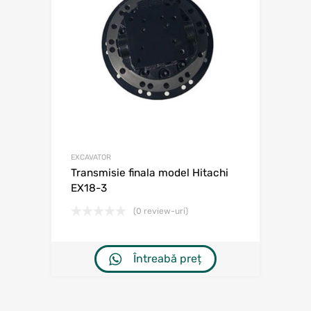
EXCAVATOR
Transmisie finala model Hitachi
EX18-3
(0 review-uri)
Întreabă preț