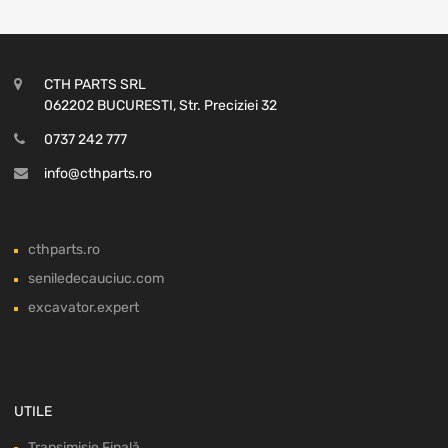
CTH PARTS SRL
062202 BUCURESTI, Str. Preciziei 32
0737 242 777
info@cthparts.ro
cthparts.ro
seniledecauciuc.com
excavator.expert
UTILE
Transimisie Finală