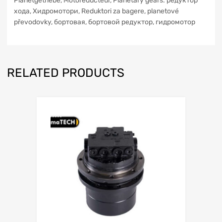
Planetgetriebe, Motoreducteur, Planetary gears. редуктор
xoдa, Хидромотори, Reduktori za bagere, planetové
převodovky, бортовая, бортовой редуктор, гидромотор
RELATED PRODUCTS