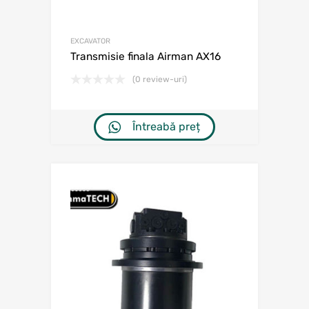
EXCAVATOR
Transmisie finala Airman AX16
(0 review-uri)
Întreabă preț