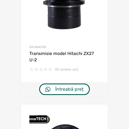
EXCAVATOR
Transmisie model Hitachi ZX27
U-2
(0 review-uri)
Întreabă preț