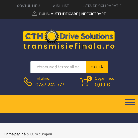
CONTUL MEU
WISHLIST
LISTA DE COMPARAȚIE
BUNĂ.
AUTENTIFICARE
ÎNREGISTRARE
|
CAUTĂ
Coșul meu
Infoline:
0
0,00
€
0737 242 777
Prima pagină
Cum cumperi