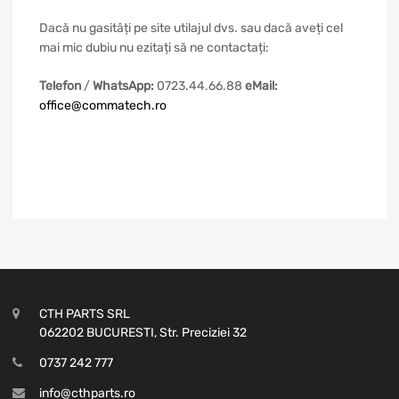
Dacă nu gasitâți pe site utilajul dvs. sau dacă aveți cel
mai mic dubiu nu ezitați să ne contactați:
Telefon
/
WhatsApp:
0723.44.66.88
eM
ail:
office@commatech.ro
CTH PARTS SRL
062202 BUCURESTI, Str. Preciziei 32
0737 242 777
info@cthparts.ro