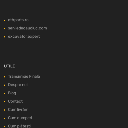
cthparts.ro
seniledecauciuc.com
excavator.expert
UTILE
Transimisie Finală
Despre noi
Blog
Contact
Cum livrăm
Cum cumperi
Cum plătești