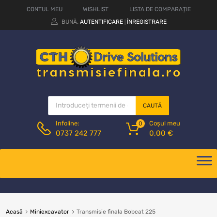
CONTUL MEU
WISHLIST
LISTA DE COMPARAȚIE
BUNĂ.
AUTENTIFICARE
ÎNREGISTRARE
|
CAUTĂ
Coșul meu
Infoline:
0
0,00
€
0737 242 777
Acasă
Miniexcavator
Transmisie finala Bobcat 225