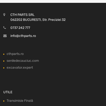
CTH PARTS SRL
062202 BUCURESTI, Str. Preciziei 32
0737 242 777
info@cthparts.ro
cthparts.ro
seniledecauciuc.com
excavator.expert
UTILE
Transimisie Finală