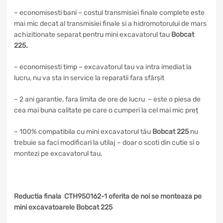
– economisesti bani – costul transmisiei finale complete este
mai mic decat al transmisiei finale si a hidromotorului de mars
achizitionate separat pentru mini excavatorul tau
Bobcat
225.
– economisesti timp – excavatorul tau va intra imediat la
lucru, nu va sta in service la reparatii fara sfârșit
– 2 ani garantie, fara limita de ore de lucru – este o piesa de
cea mai buna calitate pe care o cumperi la cel mai mic preț
– 100% compatibila cu mini excavatorul tău
Bobcat 225
nu
trebuie sa faci modificari la utilaj – doar o scoti din cutie si o
montezi pe excavatorul tau.
Reductia finala CTH950162-1 oferita de noi se monteaza pe
mini excavatoarele Bobcat 225