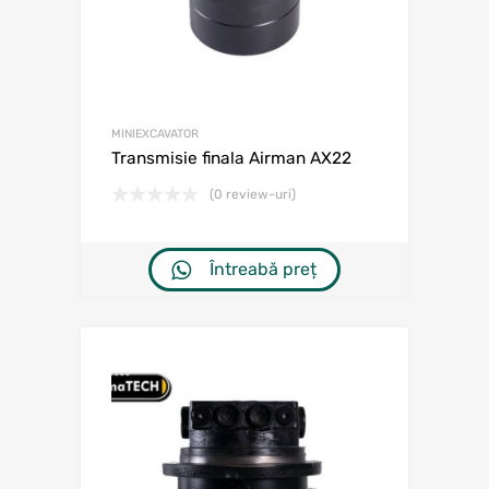
MINIEXCAVATOR
Transmisie finala Airman AX22
(0 review-uri)
Întreabă preț