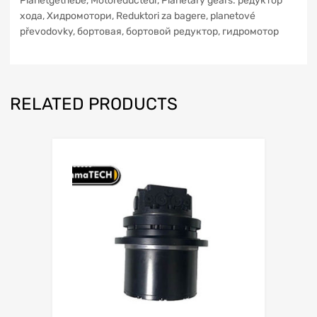
Planetgetriebe, Motoreducteur, Planetary gears. редуктор
xoдa, Хидромотори, Reduktori za bagere, planetové
převodovky, бортовая, бортовой редуктор, гидромотор
RELATED PRODUCTS