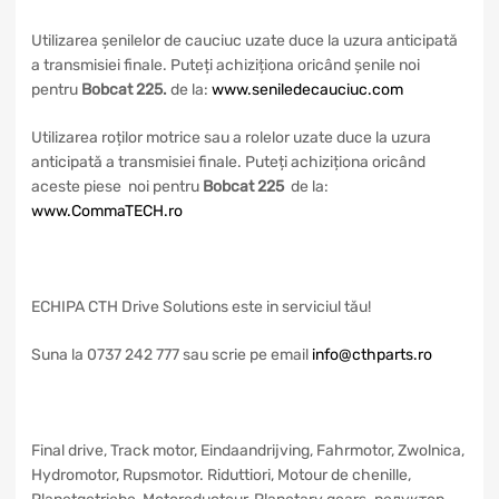
Utilizarea șenilelor de cauciuc uzate duce la uzura anticipată
a transmisiei finale. Puteți achiziționa oricând șenile noi
pentru
Bobcat 225
.
de la:
www.seniledecauciuc.com
Utilizarea roților motrice sau a rolelor uzate duce la uzura
anticipată a transmisiei finale. Puteți achiziționa oricând
aceste piese noi pentru
Bobcat 225
de la:
www.CommaTECH.ro
ECHIPA CTH Drive Solutions este in serviciul tău!
Suna la 0737 242 777 sau scrie pe email
info@cthparts.ro
Final drive, Track motor, Eindaandrijving, Fahrmotor, Zwolnica,
Hydromotor, Rupsmotor. Riduttiori, Motour de chenille,