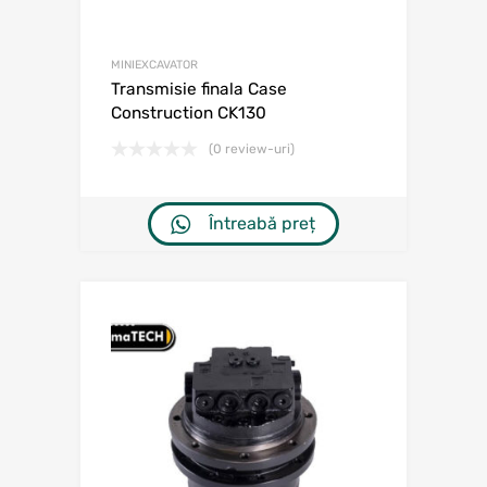
MINIEXCAVATOR
Transmisie finala Case
Construction CK130
(0 review-uri)
Întreabă preț