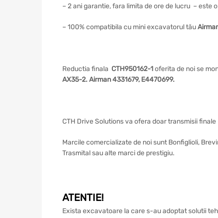
– 2 ani garantie, fara limita de ore de lucru – este
– 100% compatibila cu mini excavatorul tău
Airma
Reductia finala
CTH950162-1
oferita de noi se mo
AX35-2. Airman 4331679, E4470699.
CTH Drive Solutions va ofera doar transmisii finale 
Marcile comercializate de noi sunt Bonfiglioli, Bre
Trasmital sau alte marci de prestigiu.
ATENTIE!
Exista excavatoare la care s-au adoptat solutii teh