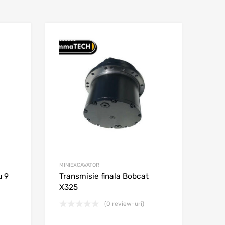
Adaugă în wishlist
Adaugă în wishl
Adaugă la comparare
Adaugă la comparar
MINIEXCAVATOR
u 9
Transmisie finala Bobcat
X325
(0 review-uri)