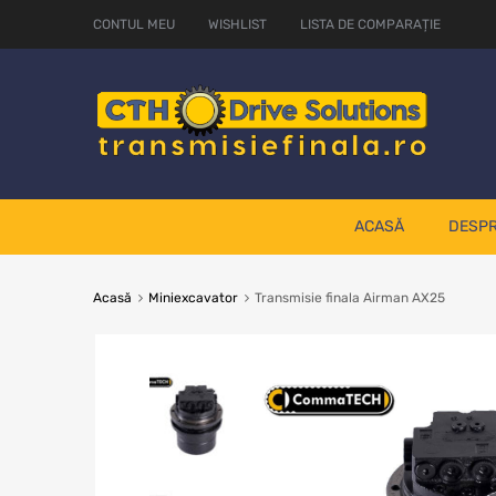
CONTUL MEU
WISHLIST
LISTA DE COMPARAȚIE
ACASĂ
DESPR
Acasă
Miniexcavator
Transmisie finala Airman AX25