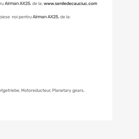
tru
Airman AX25
.
de la:
www.seniledecauciuc.com
e piese noi pentru
Airman AX25
.
de la:
netgetriebe, Motoreducteur, Planetary gears.