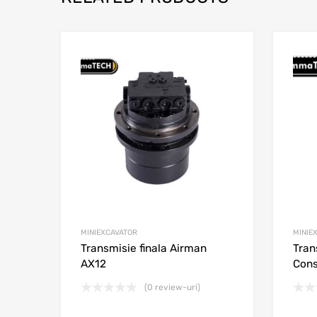
Adaugă în wishli
Adaugă la comparar
MINIEXCAVATOR
MINIE
Transmisie finala Airman
Tran
AX12
Cons
(0 review-uri)