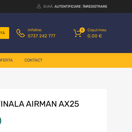
BUNĂ.
AUTENTIFICARE
ÎNREGISTRARE
|
Coșul meu
Infoline:
0
UTĂ
0,00
€
0737 242 777
OFERTA
CONTACT
FINALA AIRMAN AX25