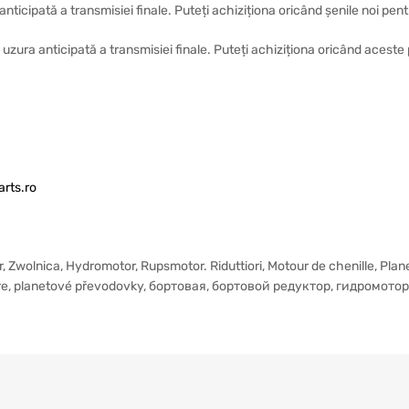
anticipată a transmisiei finale. Puteți achiziționa oricând șenile noi pen
la uzura anticipată a transmisiei finale. Puteți achiziționa oricând acest
rts.ro
r, Zwolnica, Hydromotor, Rupsmotor. Riduttiori, Motour de chenille, Pla
re, planetové převodovky, бортовая, бортовой редуктор, гидромотор