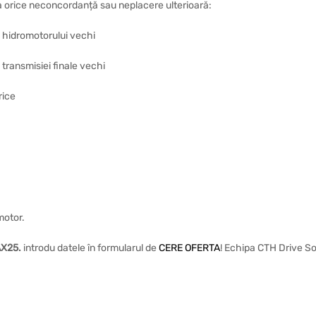
ta orice neconcordanță sau neplacere ulterioară:
a hidromotorului vechi
 transmisiei finale vechi
rice
motor.
AX25
.
introdu datele în formularul de
CERE OFERTA
! Echipa CTH Drive So