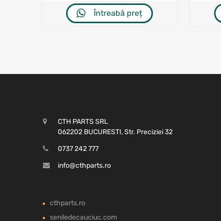
Întreabă preț
CTH PARTS SRL
062202 BUCURESTI, Str. Preciziei 32
0737 242 777
info@cthparts.ro
cthparts.ro
seniledecauciuc.com