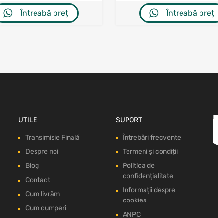
Întreabă preț
Întreabă preț
UTILE
SUPORT
Transimisie Finală
Întrebări frecvente
Despre noi
Termeni și condiții
Blog
Politica de
confidențialitate
Contact
Informații despre
Cum livrăm
cookies
Cum cumperi
ANPC