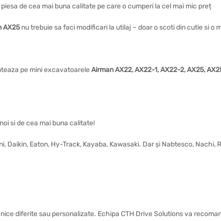
 o piesa de cea mai buna calitate pe care o cumperi la cel mai mic preț
n AX25
nu trebuie sa faci modificari la utilaj – doar o scoti din cutie si 
nteaza pe mini excavatoarele
Airman AX22, AX22-1, AX22-2, AX25, AX2
noi si de cea mai buna calitate!
vini, Daikin, Eaton, Hy-Track, Kayaba, Kawasaki. Dar și Nabtesco, Nachi,
nice diferite sau personalizate. Echipa CTH Drive Solutions va recomand