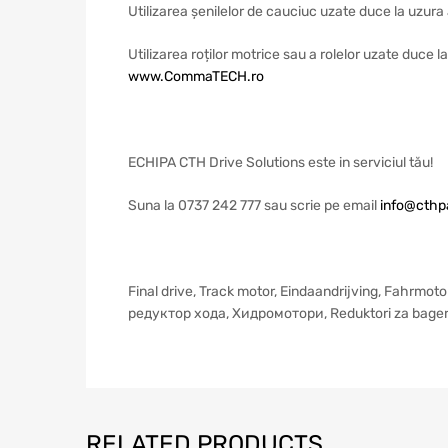
Utilizarea șenilelor de cauciuc uzate duce la uzura 
Utilizarea roților motrice sau a rolelor uzate duce 
www.CommaTECH.ro
ECHIPA CTH Drive Solutions este in serviciul tău!
Suna la 0737 242 777 sau scrie pe email
info@cthpa
Final drive, Track motor, Eindaandrijving, Fahrmoto
редуктор xoдa, Хидромотори, Reduktori za bage
RELATED PRODUCTS