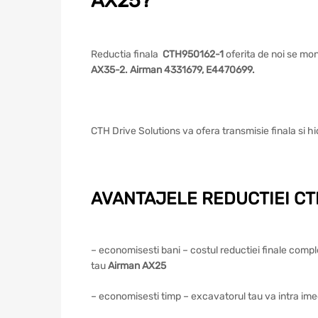
AX25?
Reductia finala
CTH950162-1
oferita de noi se mo
AX35-2. Airman 4331679, E4470699.
CTH Drive Solutions va ofera transmisie finala si
AVANTAJELE REDUCTIEI CTH
– economisesti bani – costul reductiei finale compl
tau
Airman AX25
– economisesti timp – excavatorul tau va intra imedia