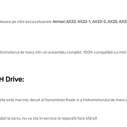
nteaza pe mini excavatoarele
Airman AX22, AX22-1, AX22-2, AX25, AX2
 hidromotorul de marș intr-un ansamblu complet, 100% compatibil cu min
 Drive:
ete este mai mic decat al transmisiei finale si a hidromotorului de mars
t la lucru, nu va sta in service la reparatii fara sfârșit