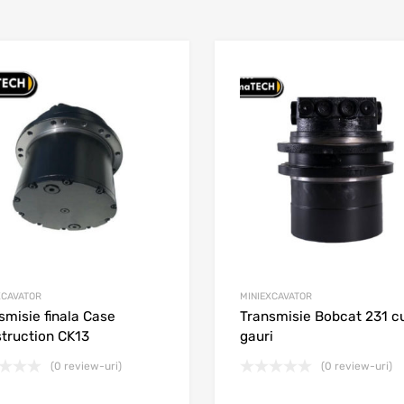
st
Adaugă în wishlist
e
Adaugă la comparare
XCAVATOR
MINIEXCAVATOR
smisie finala Case
Transmisie Bobcat 231 c
truction CK13
gauri
(0 review-uri)
(0 review-uri)