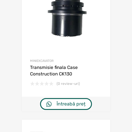
MINIEXCAVATOR
Transmisie finala Case
Construction CK130
(0 review-uri)
Întreabă preț