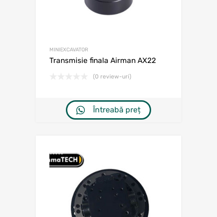
MINIEXCAVATOR
Transmisie finala Airman AX22
(0 review-uri)
Întreabă preț