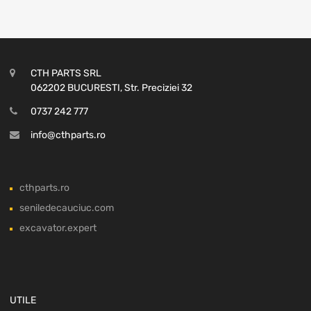
CTH PARTS SRL
062202 BUCURESTI, Str. Preciziei 32
0737 242 777
info@cthparts.ro
cthparts.ro
seniledecauciuc.com
excavator.expert
UTILE