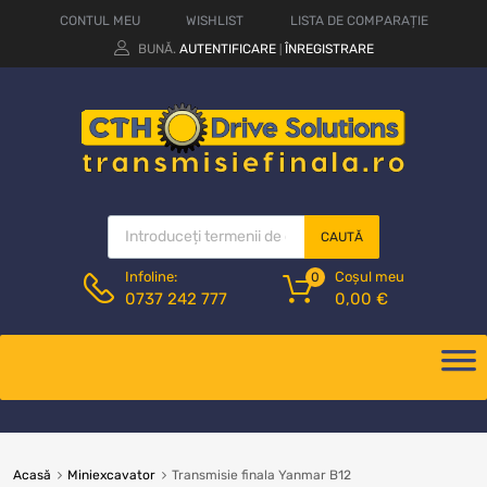
CONTUL MEU
WISHLIST
LISTA DE COMPARAȚIE
BUNĂ.
AUTENTIFICARE
ÎNREGISTRARE
|
CAUTĂ
Coșul meu
Infoline:
0
0,00
€
0737 242 777
Acasă
Miniexcavator
Transmisie finala Yanmar B12