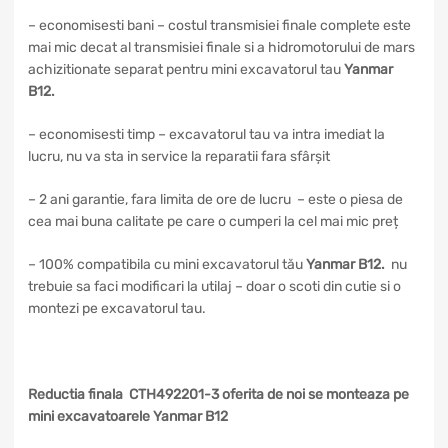
– economisesti bani – costul transmisiei finale complete este
mai mic decat al transmisiei finale si a hidromotorului de mars
achizitionate separat pentru mini excavatorul tau
Yanmar
B12.
– economisesti timp – excavatorul tau va intra imediat la
lucru, nu va sta in service la reparatii fara sfârșit
– 2 ani garantie, fara limita de ore de lucru – este o piesa de
cea mai buna calitate pe care o cumperi la cel mai mic preț
– 100% compatibila cu mini excavatorul tău
Yanmar B12.
nu
trebuie sa faci modificari la utilaj – doar o scoti din cutie si o
montezi pe excavatorul tau.
Reductia finala CTH492201-3 oferita de noi se monteaza pe
mini excavatoarele Yanmar B12