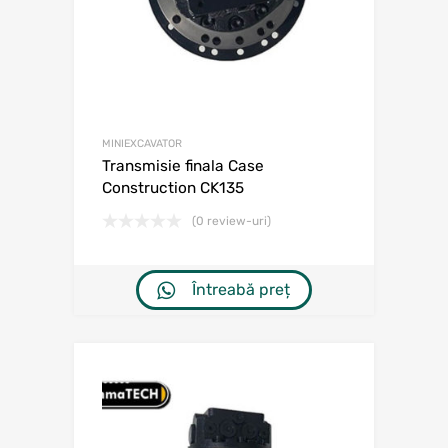
MINIEXCAVATOR
Transmisie finala Case
Construction CK135
(0 review-uri)
Întreabă preț