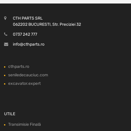
CTH PARTS SRL
062202 BUCURESTI, Str. Preciziei 32
0737 242 777
info@cthparts.ro
cthparts.ro
seniledecauciuc.com
excavator.expert
UTILE
Transimisie Finală