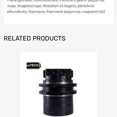
Planetgetriebe, Motoreducteur, Planetary gears. редуктор
xoдa, Хидромотори, Reduktori za bagere, planetové
převodovky, бортовая, бортовой редуктор, гидромотор2
RELATED PRODUCTS