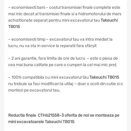
– economisesti bani – costul transmisiei finale complete este
mai mic decat al transmisiei finale si a hidromotorului de mars
achizitionate separat pentru mini excavatorul tau
Takeuchi
TB015
– economisesti timp – excavatorul tau va intra imediat la
lucru, nu va sta in service la reparatii fara sfârșit
– 2 ani garantie, fara limita de ore de lucru – este o piesa de
cea mai buna calitate pe care o cumperi la cel mai mic preț
– 100% compatibila cu mini excavatorul tău
Takeuchi TB015
nu trebuie sa faci modificari la utilaj – doar o scoti din cutie si o
montezi pe excavatorul tau.
Reductia finala CTH621558-3 oferita de noi se monteaza pe
mini excavatoarele Takeuchi TB015