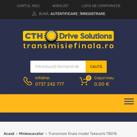
CONTUL MEU
WISHLIST
LISTA DE COMPARAȚIE
BUNĂ.
AUTENTIFICARE
ÎNREGISTRARE
|
CAUTĂ
Coșul meu
Infoline:
0
0,00
€
0737 242 777
Acasă
Miniexcavator
Transmisie finala model Takeuchi TB015