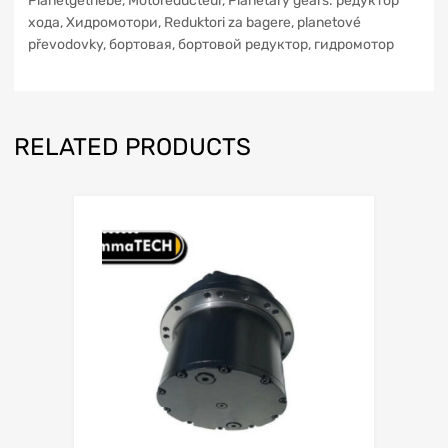
Planetgetriebe, Motoreducteur, Planetary gears. редуктор
xoдa, Хидромотори, Reduktori za bagere, planetové
převodovky, бортовая, бортовой редуктор, гидромотор
RELATED PRODUCTS