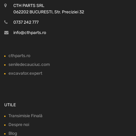
CTH PARTS SRL
062202 BUCURESTI, Str. Preciziei 32
0737 242 777
info@cthparts.ro
cthparts.ro
seniledecauciuc.com
excavator.expert
UTILE
Transimisie Finală
Despre noi
Blog