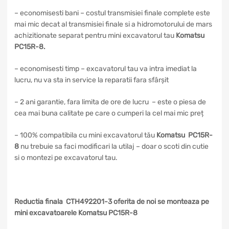
– economisesti bani – costul transmisiei finale complete este
mai mic decat al transmisiei finale si a hidromotorului de mars
achizitionate separat pentru mini excavatorul tau
Komatsu
PC15R-8
.
– economisesti timp – excavatorul tau va intra imediat la
lucru, nu va sta in service la reparatii fara sfârșit
– 2 ani garantie, fara limita de ore de lucru – este o piesa de
cea mai buna calitate pe care o cumperi la cel mai mic preț
– 100% compatibila cu mini excavatorul tău
Komatsu PC15R-
8
nu trebuie sa faci modificari la utilaj – doar o scoti din cutie
si o montezi pe excavatorul tau.
Reductia finala CTH492201-3 oferita de noi se monteaza pe
mini excavatoarele Komatsu PC15R-8