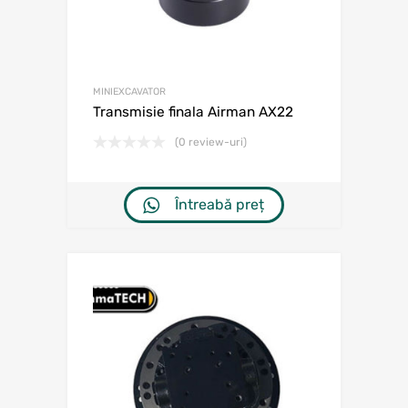
MINIEXCAVATOR
Transmisie finala Airman AX22
(0 review-uri)
Întreabă preț