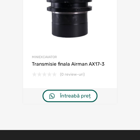
MINIEXCAVATOR
Transmisie finala Airman AX17-3
(0 review-uri)
Întreabă preț