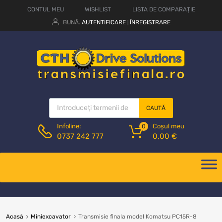
CONTUL MEU
WISHLIST
LISTA DE COMPARAȚIE
BUNĂ.
AUTENTIFICARE
ÎNREGISTRARE
|
CAUTĂ
Coșul meu
Infoline:
0
0,00
€
0737 242 777
Acasă
Miniexcavator
Transmisie finala model Komatsu PC15R-8