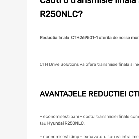
Cauti o transmisie final
R250NLC?
Reductia finala CTH269501-1 oferita de noi se m
CTH Drive Solutions va ofera transmisie finala si
AVANTAJELE REDUCTIEI CTH
– economisesti bani – costul transmisiei finale com
tau
Hyundai R250NLC
.
– economisesti timp – excavatorul tau va intra imedia