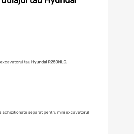
utilajul tau Hyundai
i excavatorul tau
Hyundai R250NLC.
rs achizitionate separat pentru mini excavatorul