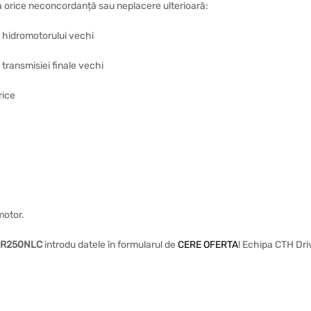
ta orice neconcordanță sau neplacere ulterioară:
a hidromotorului vechi
 transmisiei finale vechi
rice
motor.
 R250NLC
introdu datele în formularul de
CERE OFERTA
! Echipa CTH Dri