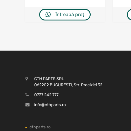
Întreabă preț
CTH PARTS SRL
062202 BUCURESTI, Str. Preciziei 32
0737 242 777
info@cthparts.ro
cthparts.ro