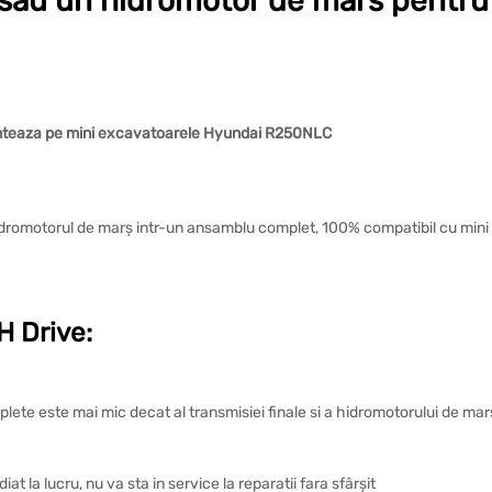
a sau un hidromotor de mars pentru 
onteaza pe mini excavatoarele Hyundai R250NLC
 hidromotorul de marș intr-un ansamblu complet, 100% compatibil cu min
 Drive:
plete este mai mic decat al transmisiei finale si a hidromotorului de ma
t la lucru, nu va sta in service la reparatii fara sfârșit