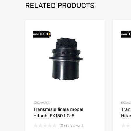
RELATED PRODUCTS
Adaugă în wishli
Adaugă la comparar
EXCAVATOR
EXCAV
Transmisie finala model
Tran
Hitachi EX150 LC-5
Hita
(0 review-uri)