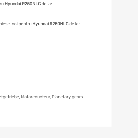
tru
Hyundai R250NLC
de la:
e piese noi pentru
Hyundai R250NLC
de la:
netgetriebe, Motoreducteur, Planetary gears.