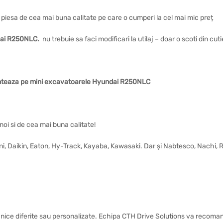
 o piesa de cea mai buna calitate pe care o cumperi la cel mai mic preț
ai R250NLC
.
nu trebuie sa faci modificari la utilaj – doar o scoti din cu
onteaza pe mini excavatoarele Hyundai R250NLC
noi si de cea mai buna calitate!
vini, Daikin, Eaton, Hy-Track, Kayaba, Kawasaki. Dar și Nabtesco, Nachi,
nice diferite sau personalizate. Echipa CTH Drive Solutions va recomand