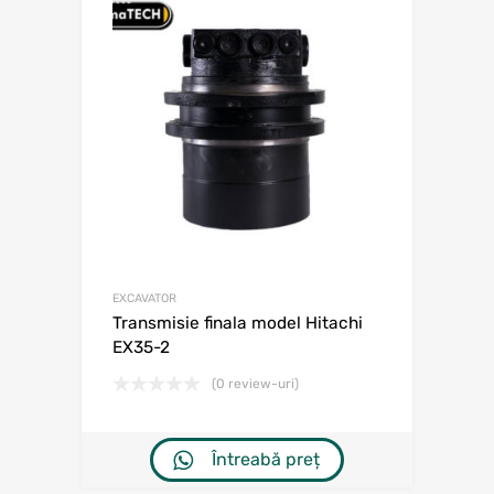
EXCAVATOR
Transmisie finala model Hitachi
EX35-2
(0 review-uri)
Întreabă preț