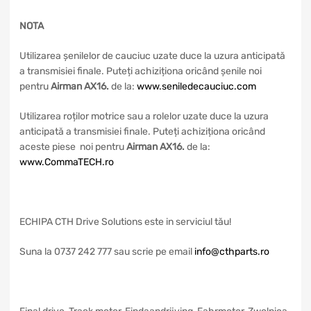
NOTA
Utilizarea șenilelor de cauciuc uzate duce la uzura anticipată
a transmisiei finale. Puteți achiziționa oricând șenile noi
pentru
Airman AX16
.
de la:
www.seniledecauciuc.com
Utilizarea roților motrice sau a rolelor uzate duce la uzura
anticipată a transmisiei finale. Puteți achiziționa oricând
aceste piese noi pentru
Airman AX16
.
de la:
www.CommaTECH.ro
ECHIPA CTH Drive Solutions este in serviciul tău!
Suna la 0737 242 777 sau scrie pe email
info@cthparts.ro