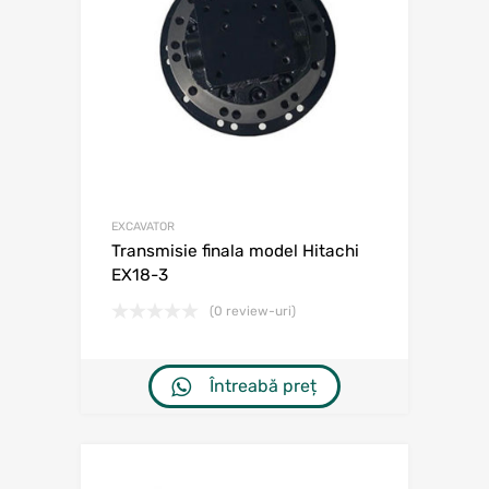
EXCAVATOR
Transmisie finala model Hitachi
EX18-3
(0 review-uri)
Întreabă preț