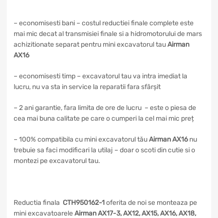
– economisesti bani – costul reductiei finale complete este
mai mic decat al transmisiei finale si a hidromotorului de mars
achizitionate separat pentru mini excavatorul tau
Airman
AX16
– economisesti timp – excavatorul tau va intra imediat la
lucru, nu va sta in service la reparatii fara sfârșit
– 2 ani garantie, fara limita de ore de lucru – este o piesa de
cea mai buna calitate pe care o cumperi la cel mai mic preț
– 100% compatibila cu mini excavatorul tău
Airman AX16
nu
trebuie sa faci modificari la utilaj – doar o scoti din cutie si o
montezi pe excavatorul tau.
Reductia finala
CTH950162-1
oferita de noi se monteaza pe
mini excavatoarele
Airman AX17-3, AX12, AX15, AX16, AX18,