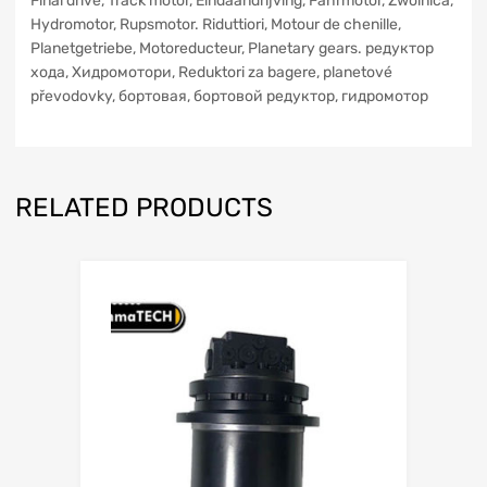
Final drive, Track motor, Eindaandrijving, Fahrmotor, Zwolnica,
Hydromotor, Rupsmotor. Riduttiori, Motour de chenille,
Planetgetriebe, Motoreducteur, Planetary gears. редуктор
xoдa, Хидромотори, Reduktori za bagere, planetové
převodovky, бортовая, бортовой редуктор, гидромотор
RELATED PRODUCTS