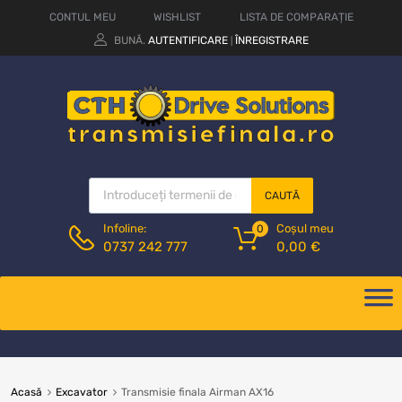
CONTUL MEU
WISHLIST
LISTA DE COMPARAȚIE
BUNĂ.
AUTENTIFICARE
ÎNREGISTRARE
|
CAUTĂ
Coșul meu
Infoline:
0
0,00
€
0737 242 777
Acasă
Excavator
Transmisie finala Airman AX16