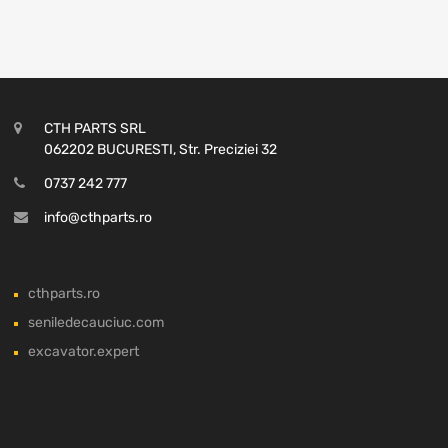
CTH PARTS SRL
062202 BUCURESTI, Str. Preciziei 32
0737 242 777
info@cthparts.ro
cthparts.ro
seniledecauciuc.com
excavator.expert