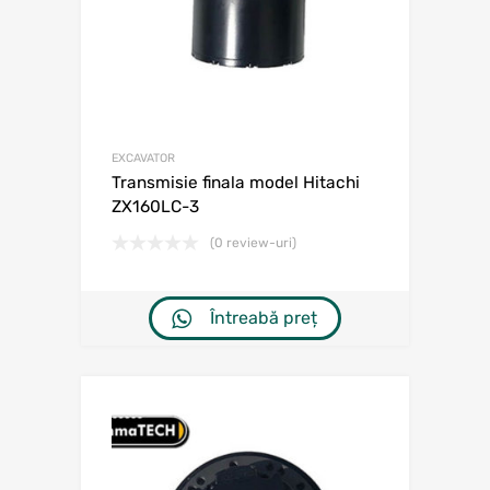
EXCAVATOR
Transmisie finala model Hitachi
ZX160LC-3
(0 review-uri)
Întreabă preț