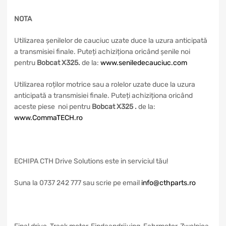
NOTA
Utilizarea șenilelor de cauciuc uzate duce la uzura anticipată
a transmisiei finale. Puteți achiziționa oricând șenile noi
pentru
Bobcat X325
.
de la:
www.seniledecauciuc.com
Utilizarea roților motrice sau a rolelor uzate duce la uzura
anticipată a transmisiei finale. Puteți achiziționa oricând
aceste piese noi pentru
Bobcat X325
.
de la:
www.CommaTECH.ro
ECHIPA CTH Drive Solutions este in serviciul tău!
Suna la 0737 242 777 sau scrie pe email
info@cthparts.ro