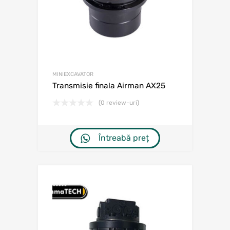
MINIEXCAVATOR
Transmisie finala Airman AX25
(0 review-uri)
Întreabă preț