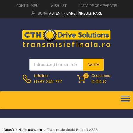
CONTUL MEU
WISHLIST
LISTA DE COMPARAȚIE
BUNĂ.
AUTENTIFICARE
ÎNREGISTRARE
|
CAUTĂ
Coșul meu
Infoline:
0
0,00
€
0737 242 777
Acasă
Miniexcavator
Transmisie finala Bobcat X325