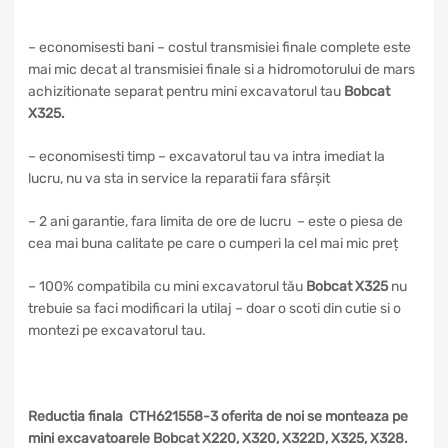
– economisesti bani – costul transmisiei finale complete este
mai mic decat al transmisiei finale si a hidromotorului de mars
achizitionate separat pentru mini excavatorul tau
Bobcat
X325.
– economisesti timp – excavatorul tau va intra imediat la
lucru, nu va sta in service la reparatii fara sfârșit
– 2 ani garantie, fara limita de ore de lucru – este o piesa de
cea mai buna calitate pe care o cumperi la cel mai mic preț
– 100% compatibila cu mini excavatorul tău
Bobcat X325
nu
trebuie sa faci modificari la utilaj – doar o scoti din cutie si o
montezi pe excavatorul tau.
Reductia finala CTH621558-3 oferita de noi se monteaza pe
mini excavatoarele Bobcat X220, X320, X322D, X325, X328.