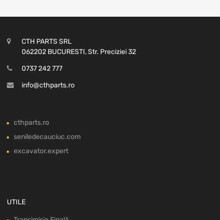
CTH PARTS SRL
062202 BUCURESTI, Str. Preciziei 32
0737 242 777
info@cthparts.ro
cthparts.ro
seniledecauciuc.com
excavator.expert
UTILE
Transimisie Finală