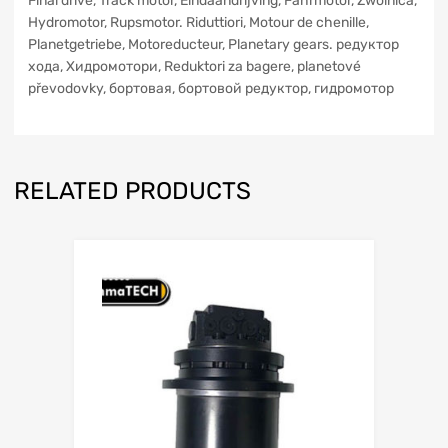
Final drive, Track motor, Eindaandrijving, Fahrmotor, Zwolnica,
Hydromotor, Rupsmotor. Riduttiori, Motour de chenille,
Planetgetriebe, Motoreducteur, Planetary gears. редуктор
xoдa, Хидромотори, Reduktori za bagere, planetové
převodovky, бортовая, бортовой редуктор, гидромотор
RELATED PRODUCTS