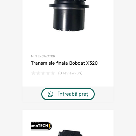
MINIEXCAVATOR
Transmisie finala Bobcat X320
(0 review-uri)
Întreabă preț