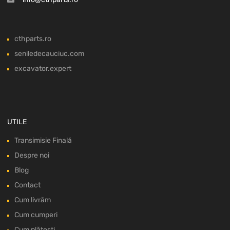
cthparts.ro
seniledecauciuc.com
excavator.expert
UTILE
Transimisie Finală
Despre noi
Blog
Contact
Cum livrăm
Cum cumperi
Cum plătești