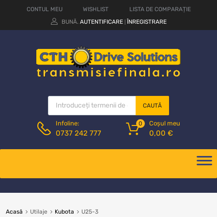
CONTUL MEU
WISHLIST
LISTA DE COMPARAȚIE
BUNĂ.
AUTENTIFICARE
ÎNREGISTRARE
|
CAUTĂ
Coșul meu
Infoline:
0
0,00
€
0737 242 777
Acasă
Utilaje
Kubota
U25-3