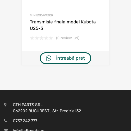
MINIEXCAVATOR
Transmisie finala model Kubota
U25-3
(0 review-uri)
Întreabă preț
CTH PARTS SRL
062202 BUCURESTI, Str. Preciziei 32
0737 242 777
info@cthparts.ro