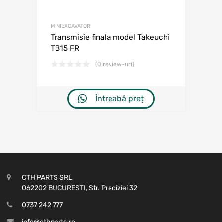
MINIEXCAVATOR
Transmisie finala model Takeuchi
TB15 FR
(0 review-uri)
Întreabă preț
CTH PARTS SRL
062202 BUCURESTI, Str. Preciziei 32
0737 242 777
info@cthparts.ro