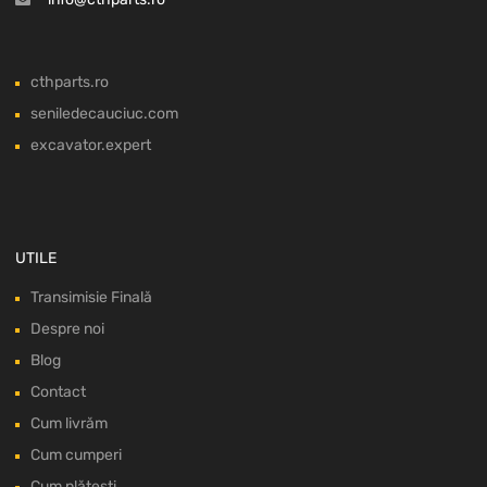
cthparts.ro
seniledecauciuc.com
excavator.expert
UTILE
Transimisie Finală
Despre noi
Blog
Contact
Cum livrăm
Cum cumperi
Cum plătești