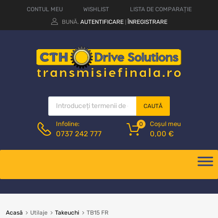
CONTUL MEU
WISHLIST
LISTA DE COMPARAȚIE
BUNĂ.
AUTENTIFICARE
ÎNREGISTRARE
|
CAUTĂ
Coșul meu
Infoline:
0
0,00
€
0737 242 777
Acasă
Utilaje
Takeuchi
TB15 FR