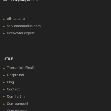
cthparts.ro
seniledecauciuc.com
excavator.expert
UTILE
Transimisie Finală
Despre noi
Blog
Contact
Cum livrăm
Cum cumperi
Cum plătești