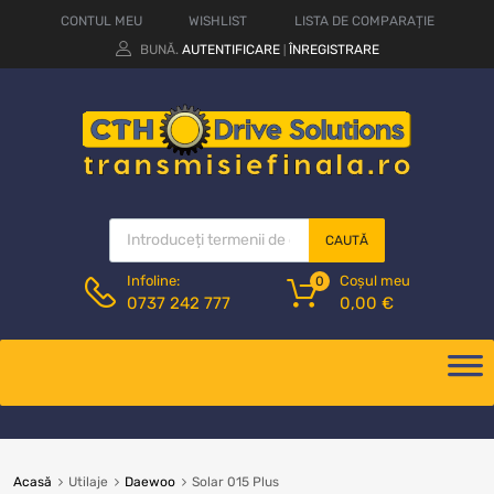
CONTUL MEU
WISHLIST
LISTA DE COMPARAȚIE
BUNĂ.
AUTENTIFICARE
ÎNREGISTRARE
|
CAUTĂ
Coșul meu
Infoline:
0
0,00
€
0737 242 777
Acasă
Utilaje
Daewoo
Solar 015 Plus