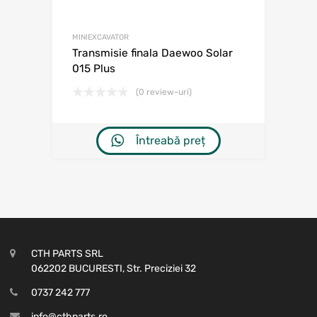
MINIEXCAVATOR
Transmisie finala Daewoo Solar
015 Plus
(0 review-uri)
Întreabă preț
CTH PARTS SRL
062202 BUCURESTI, Str. Preciziei 32
0737 242 777
info@cthparts.ro