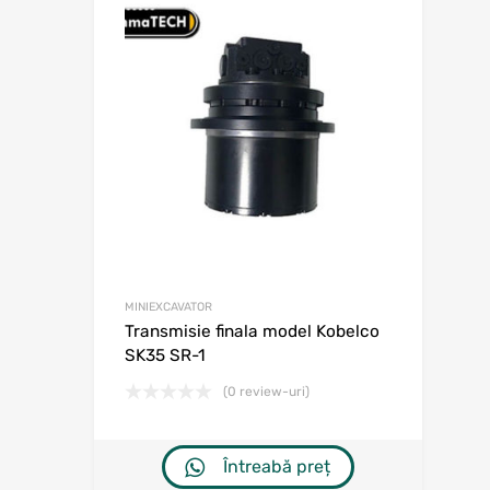
Adaugă în w
Adaugă la comp
MINIEXCAVATOR
Transmisie finala model Kobelco
SK35 SR-1
(0 review-uri)
Întreabă preț