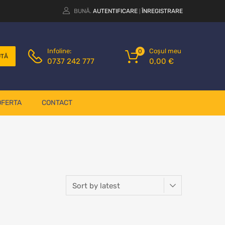
BUNĂ.
AUTENTIFICARE
ÎNREGISTRARE
|
Coșul meu
Infoline:
0
UTĂ
0,00
€
0737 242 777
OFERTA
CONTACT