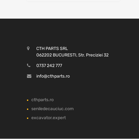
CTH PARTS SRL
062202 BUCURESTI, Str. Preciziei 32
0737 242 777
info@cthparts.ro
cthparts.ro
seniledecauciuc.com
excavator.expert