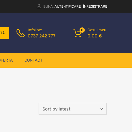
BUNĂ.
AUTENTIFICARE
ÎNREGISTRARE
|
Coșul meu
Infoline:
0
UTĂ
0,00
€
0737 242 777
OFERTA
CONTACT