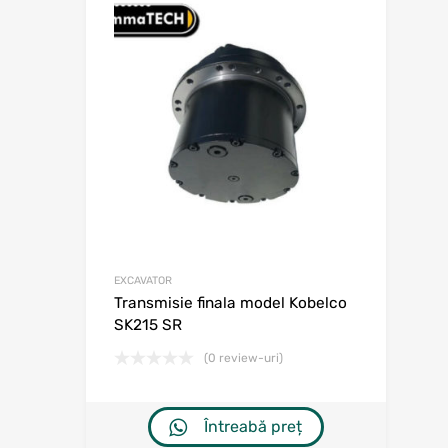
Adaugă în w
Adaugă la comp
EXCAVATOR
Transmisie finala model Kobelco
SK215 SR
(0 review-uri)
Întreabă preț