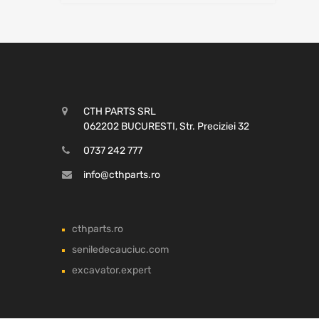
CTH PARTS SRL
062202 BUCURESTI, Str. Preciziei 32
0737 242 777
info@cthparts.ro
cthparts.ro
seniledecauciuc.com
excavator.expert