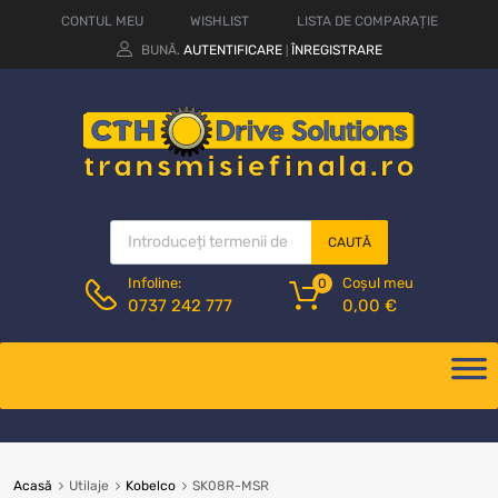
CONTUL MEU
WISHLIST
LISTA DE COMPARAȚIE
BUNĂ.
AUTENTIFICARE
ÎNREGISTRARE
|
CAUTĂ
Coșul meu
Infoline:
0
0,00
€
0737 242 777
Acasă
Utilaje
Kobelco
SK08R-MSR