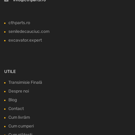
cthparts.ro
seniledecauciuc.com
excavator.expert
UTILE
Transimisie Finală
Despre noi
Blog
Contact
Cum livrăm
Cum cumperi
Cum plătești