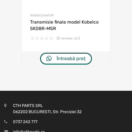
MINIEXCAVATOR
Transmisie finala model Kobelco
SK08R-MSR
(0 review-uri)
Întreabă preț
CTH PARTS SRL
062202 BUCURESTI, Str. Preciziei 32
0737 242 777
info@cthparts.ro