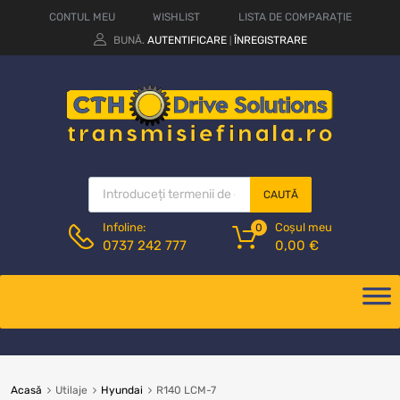
CONTUL MEU
WISHLIST
LISTA DE COMPARAȚIE
BUNĂ.
AUTENTIFICARE
ÎNREGISTRARE
|
CAUTĂ
Coșul meu
Infoline:
0
0,00
€
0737 242 777
Acasă
Utilaje
Hyundai
R140 LCM-7