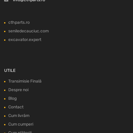
cthparts.ro
seniledecauciuc.com
excavator.expert
UTILE
Transimisie Finală
Despre noi
Blog
Contact
Cum livrăm
Cum cumperi
Cum plătești