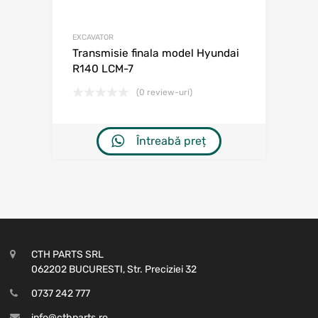
EXCAVATOR
Transmisie finala model Hyundai
R140 LCM-7
(0 review-uri)
Întreabă preț
CTH PARTS SRL
062202 BUCURESTI, Str. Preciziei 32
0737 242 777
info@cthparts.ro