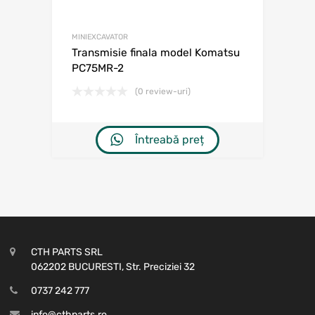
MINIEXCAVATOR
Transmisie finala model Komatsu
PC75MR-2
(0 review-uri)
Întreabă preț
CTH PARTS SRL
062202 BUCURESTI, Str. Preciziei 32
0737 242 777
info@cthparts.ro