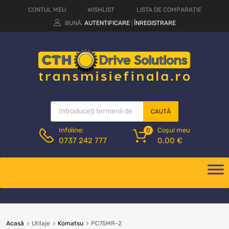
CONTUL MEU
WISHLIST
LISTA DE COMPARAȚIE
BUNĂ.
AUTENTIFICARE
ÎNREGISTRARE
|
CAUTĂ
Coșul meu
Infoline:
0
0,00
€
0737 242 777
Acasă
Utilaje
Komatsu
PC75MR-2