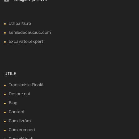
cthparts.ro
seniledecauciuc.com
excavator.expert
UTILE
Transimisie Finală
Despre noi
Blog
Contact
Cum livrăm
Cum cumperi
Cum plătești