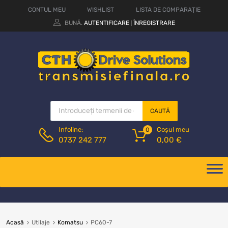
CONTUL MEU
WISHLIST
LISTA DE COMPARAȚIE
BUNĂ.
AUTENTIFICARE
ÎNREGISTRARE
|
CAUTĂ
Coșul meu
Infoline:
0
0,00
€
0737 242 777
Acasă
Utilaje
Komatsu
PC60-7