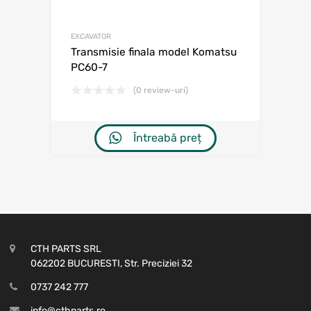
EXCAVATOR
Transmisie finala model Komatsu
PC60-7
(0 review-uri)
Întreabă preț
CTH PARTS SRL
062202 BUCURESTI, Str. Preciziei 32
0737 242 777
info@cthparts.ro