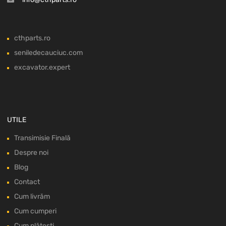
cthparts.ro
seniledecauciuc.com
excavator.expert
UTILE
Transimisie Finală
Despre noi
Blog
Contact
Cum livrăm
Cum cumperi
Cum plătești