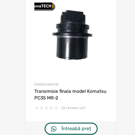
Adaugă în w
Adaugă la comp
MINIEXCAVATOR
Transmisie finala model Komatsu
PC35 MR-2
(0 review-uri)
Întreabă preț