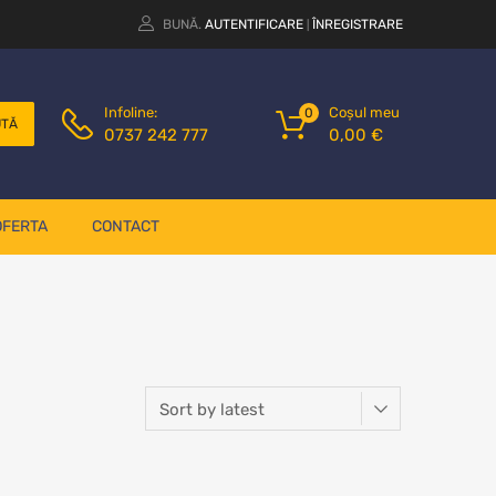
BUNĂ.
AUTENTIFICARE
ÎNREGISTRARE
|
Coșul meu
Infoline:
0
UTĂ
0,00
€
0737 242 777
OFERTA
CONTACT