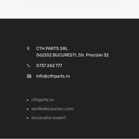
CTH PARTS SRL
062202 BUCURESTI, Str. Preciziei 32
0737 242 777
info@cthparts.ro
cthparts.ro
seniledecauciuc.com
excavator.expert