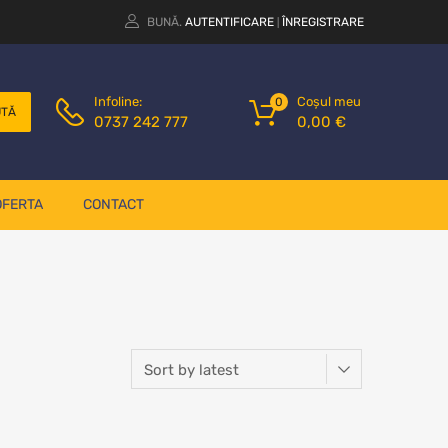
BUNĂ.
AUTENTIFICARE
ÎNREGISTRARE
|
Coșul meu
Infoline:
0
UTĂ
0,00
€
0737 242 777
OFERTA
CONTACT