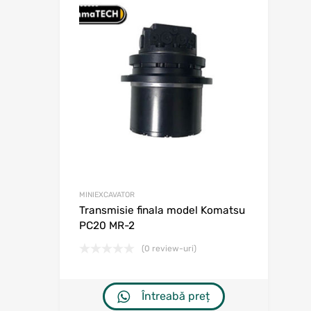
Adaugă în w
Adaugă la comp
MINIEXCAVATOR
Transmisie finala model Komatsu
PC20 MR-2
(0 review-uri)
Întreabă preț