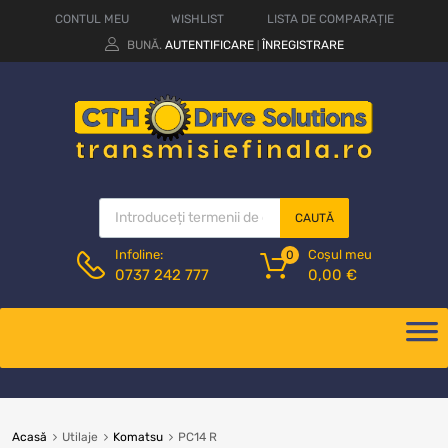
CONTUL MEU
WISHLIST
LISTA DE COMPARAȚIE
BUNĂ.
AUTENTIFICARE
ÎNREGISTRARE
|
CAUTĂ
Coșul meu
Infoline:
0
0,00
€
0737 242 777
Acasă
Utilaje
Komatsu
PC14 R