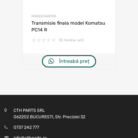
MINIEXCAVATOR
Transmisie finala model Komatsu
PC14 R
(0 review-uri)
Întreabă preț
CTH PARTS SRL
062202 BUCURESTI, Str. Preciziei 32
0737 242 777
info@cthparts.ro