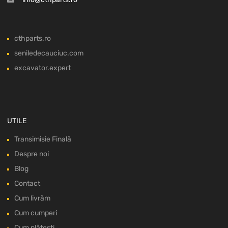
cthparts.ro
seniledecauciuc.com
excavator.expert
UTILE
Transimisie Finală
Despre noi
Blog
Contact
Cum livrăm
Cum cumperi
Cum plătești