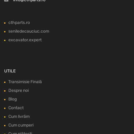
cthparts.ro
seniledecauciuc.com
excavator.expert
UTILE
Transimisie Finală
Despre noi
Blog
Contact
Cum livrăm
Cum cumperi
Cum plătești