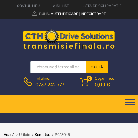
CONTUL MEU
WISHLIST
LISTA DE COMPARAȚIE
BUNĂ.
AUTENTIFICARE
ÎNREGISTRARE
|
CAUTĂ
Coșul meu
Infoline:
0
0,00
€
0737 242 777
Acasă
Utilaje
Komatsu
PC130-5