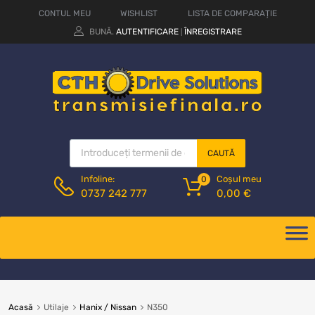
CONTUL MEU
WISHLIST
LISTA DE COMPARAȚIE
BUNĂ.
AUTENTIFICARE
ÎNREGISTRARE
|
CAUTĂ
Coșul meu
Infoline:
0
0,00
€
0737 242 777
Acasă
Utilaje
Hanix / Nissan
N350