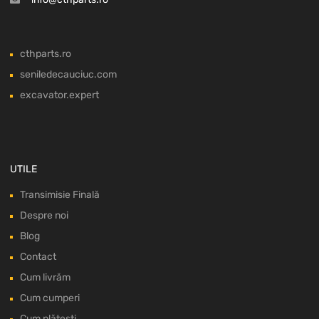
cthparts.ro
seniledecauciuc.com
excavator.expert
UTILE
Transimisie Finală
Despre noi
Blog
Contact
Cum livrăm
Cum cumperi
Cum plătești