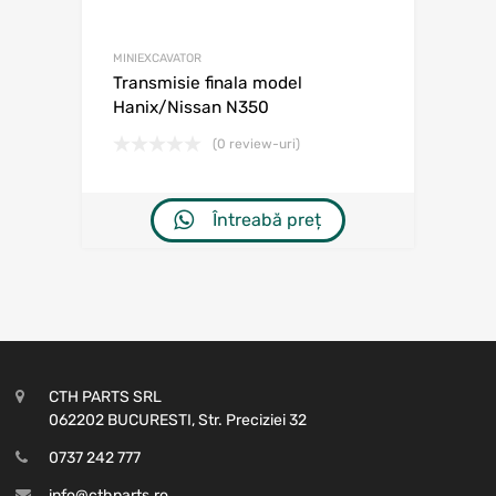
MINIEXCAVATOR
Transmisie finala model
Hanix/Nissan N350
(0 review-uri)
Întreabă preț
CTH PARTS SRL
062202 BUCURESTI, Str. Preciziei 32
0737 242 777
info@cthparts.ro