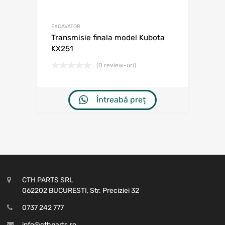
EXCAVATOR
Transmisie finala model Kubota
KX251
(0 review-uri)
Întreabă preț
CTH PARTS SRL
062202 BUCURESTI, Str. Preciziei 32
0737 242 777
info@cthparts.ro