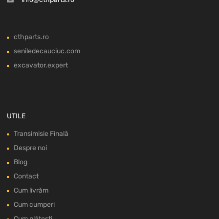
cthparts.ro
seniledecauciuc.com
excavator.expert
UTILE
Transimisie Finală
Despre noi
Blog
Contact
Cum livrăm
Cum cumperi
Cum plătești