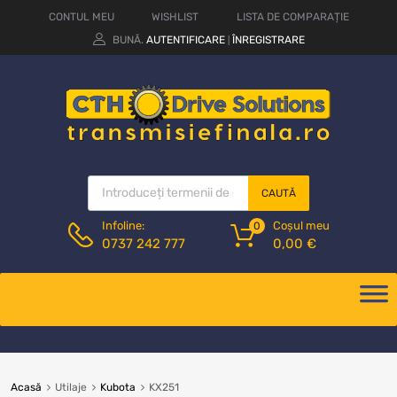
CONTUL MEU
WISHLIST
LISTA DE COMPARAȚIE
BUNĂ.
AUTENTIFICARE
ÎNREGISTRARE
|
CAUTĂ
Coșul meu
Infoline:
0
0,00
€
0737 242 777
Acasă
Utilaje
Kubota
KX251