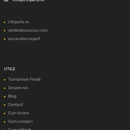
cthparts.ro
seniledecauciuc.com
excavator.expert
UTILE
Transimisie Finală
Despre noi
Blog
Contact
Cum livrăm
Cum cumperi
Cum plătești