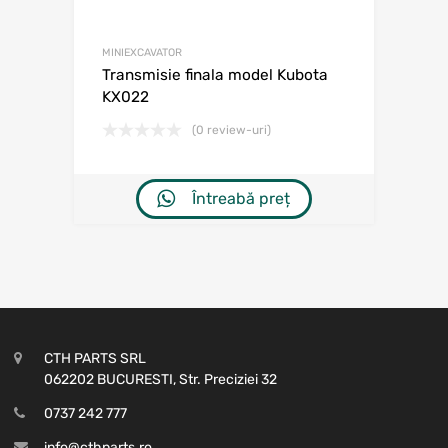
MINIEXCAVATOR
Transmisie finala model Kubota
KX022
(0 review-uri)
Întreabă preț
CTH PARTS SRL
062202 BUCURESTI, Str. Preciziei 32
0737 242 777
info@cthparts.ro