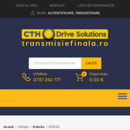
CONTUL MEU
WISHLIST
LISTA DE COMPARAȚIE
BUNĂ.
AUTENTIFICARE
ÎNREGISTRARE
|
CAUTĂ
Coșul meu
Infoline:
0
0,00
€
0737 242 777
Acasă
Utilaje
Kubota
KX022