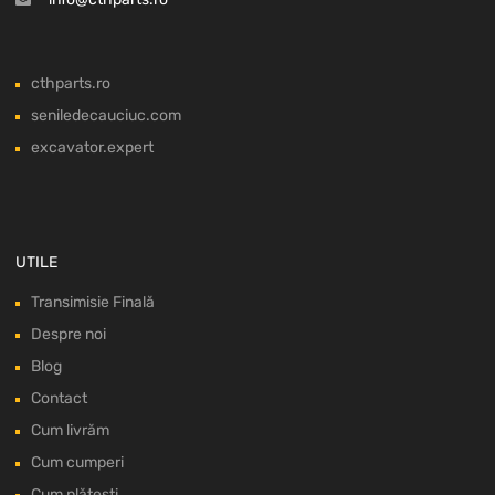
cthparts.ro
seniledecauciuc.com
excavator.expert
UTILE
Transimisie Finală
Despre noi
Blog
Contact
Cum livrăm
Cum cumperi
Cum plătești