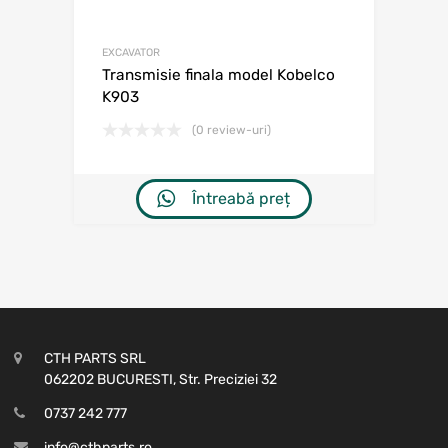
EXCAVATOR
Transmisie finala model Kobelco
K903
(0 review-uri)
Întreabă preț
CTH PARTS SRL
062202 BUCURESTI, Str. Preciziei 32
0737 242 777
info@cthparts.ro