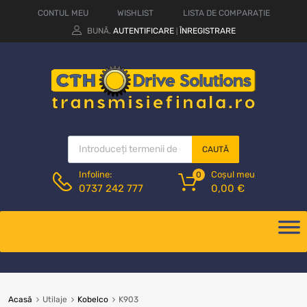
CONTUL MEU
WISHLIST
LISTA DE COMPARAȚIE
BUNĂ.
AUTENTIFICARE
ÎNREGISTRARE
|
CAUTĂ
Coșul meu
Infoline:
0
0,00
€
0737 242 777
Acasă
Utilaje
Kobelco
K903