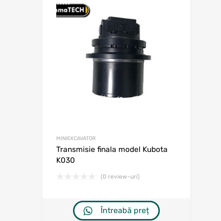
Adaugă în w
Adaugă la comp
MINIEXCAVATOR
Transmisie finala model Kubota
K030
(0 review-uri)
Întreabă preț