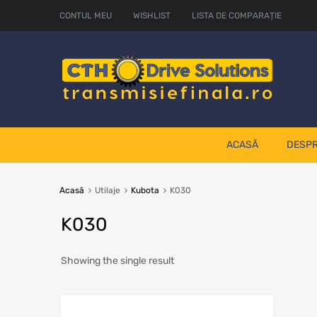
CONTUL MEU
WISHLIST
LISTA DE COMPARAȚIE
ACASĂ
DESPR
Acasă
Utilaje
Kubota
K030
K030
Showing the single result