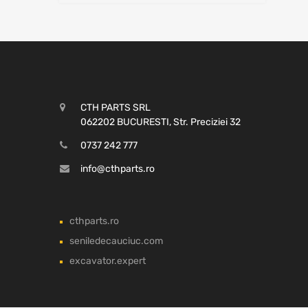
CTH PARTS SRL
062202 BUCURESTI, Str. Preciziei 32
0737 242 777
info@cthparts.ro
cthparts.ro
seniledecauciuc.com
excavator.expert