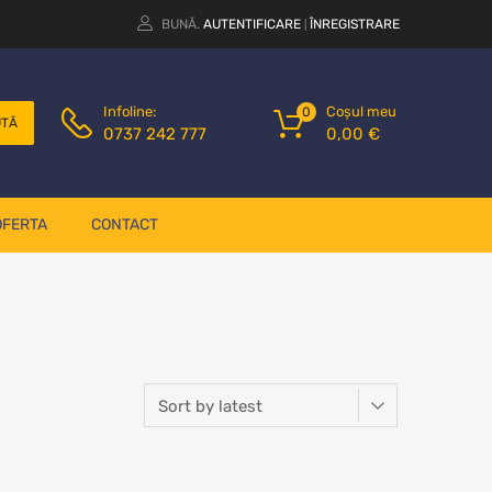
BUNĂ.
AUTENTIFICARE
ÎNREGISTRARE
|
Coșul meu
Infoline:
0
UTĂ
0,00
€
0737 242 777
OFERTA
CONTACT