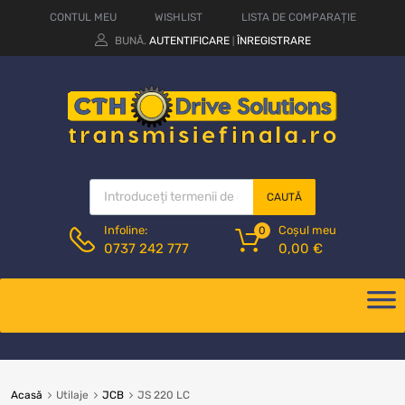
CONTUL MEU
WISHLIST
LISTA DE COMPARAȚIE
BUNĂ.
AUTENTIFICARE
ÎNREGISTRARE
|
CAUTĂ
Coșul meu
Infoline:
0
0,00
€
0737 242 777
Acasă
Utilaje
JCB
JS 220 LC