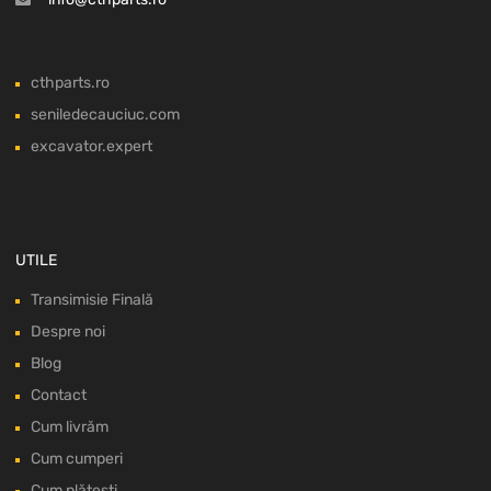
cthparts.ro
seniledecauciuc.com
excavator.expert
UTILE
Transimisie Finală
Despre noi
Blog
Contact
Cum livrăm
Cum cumperi
Cum plătești