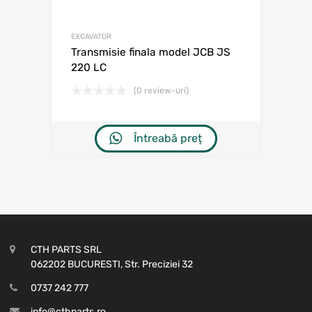
EXCAVATOR
Transmisie finala model JCB JS
220 LC
(0 review-uri)
Întreabă preț
CTH PARTS SRL
062202 BUCURESTI, Str. Preciziei 32
0737 242 777
info@cthparts.ro