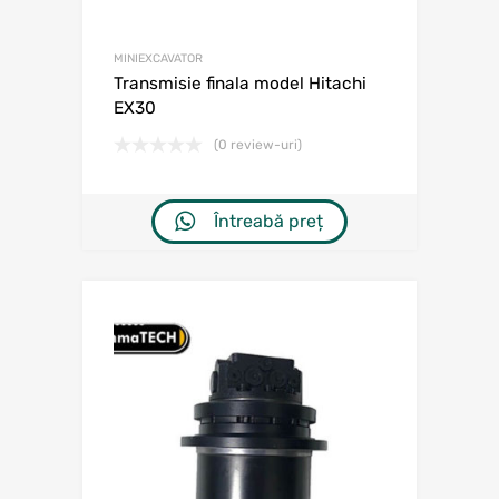
MINIEXCAVATOR
Transmisie finala model Hitachi
EX30
(0 review-uri)
Întreabă preț