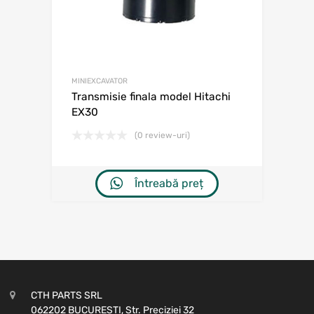
MINIEXCAVATOR
Transmisie finala model Hitachi
EX30
(0 review-uri)
Întreabă preț
CTH PARTS SRL
062202 BUCURESTI, Str. Preciziei 32