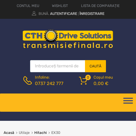
CONTUL MEU
WISHLIST
LISTA DE COMPARAȚIE
BUNĂ.
AUTENTIFICARE
ÎNREGISTRARE
|
CAUTĂ
Coșul meu
Infoline:
0
0,00
€
0737 242 777
Acasă
Utilaje
Hitachi
EX30