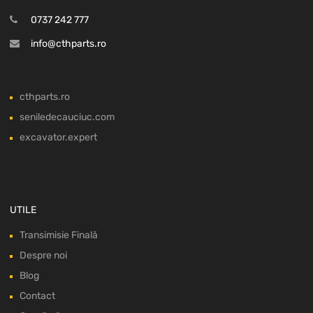
0737 242 777
info@cthparts.ro
cthparts.ro
seniledecauciuc.com
excavator.expert
UTILE
Transimisie Finală
Despre noi
Blog
Contact