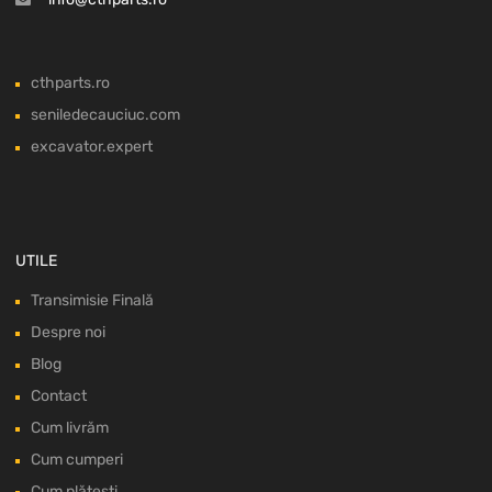
cthparts.ro
seniledecauciuc.com
excavator.expert
UTILE
Transimisie Finală
Despre noi
Blog
Contact
Cum livrăm
Cum cumperi
Cum plătești