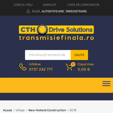
CONTUL MEU
WISHLIST
LISTA DE COMPARAȚIE
BUNĂ.
AUTENTIFICARE
ÎNREGISTRARE
|
CAUTĂ
Coșul meu
Infoline:
0
0,00
€
0737 242 777
Acasă
Utilaje
New Holland Construction
EC15