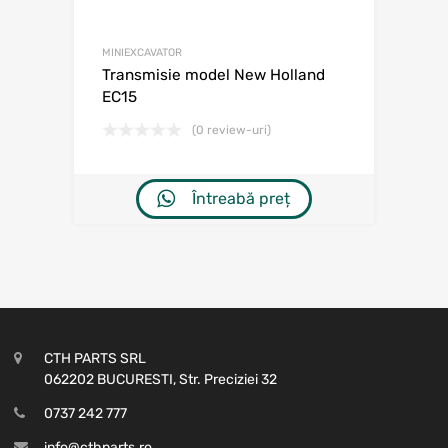
MINIEXCAVATOR
Transmisie model New Holland
EC15
(0 review-uri)
Întreabă preț
CTH PARTS SRL
062202 BUCURESTI, Str. Preciziei 32
0737 242 777
info@cthparts.ro