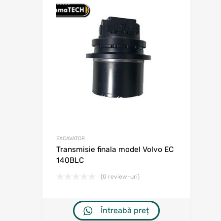
Adaugă în w
Adaugă la comp
EXCAVATOR
Transmisie finala model Volvo EC
140BLC
(0 review-uri)
Întreabă preț