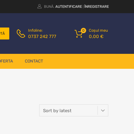
BUNĂ.
AUTENTIFICARE
ÎNREGISTRARE
|
Coșul meu
Infoline:
0
UTĂ
0,00
€
0737 242 777
OFERTA
CONTACT