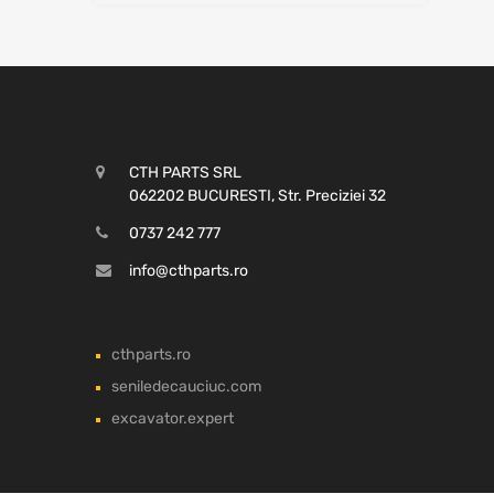
CTH PARTS SRL
062202 BUCURESTI, Str. Preciziei 32
0737 242 777
info@cthparts.ro
cthparts.ro
seniledecauciuc.com
excavator.expert