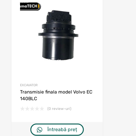
ishlist
Adaugă în wishlist
arare
Adaugă la comparare
EXCAVATOR
Transmisie finala model Volvo EC
140BLC
(0 review-uri)
Întreabă preț