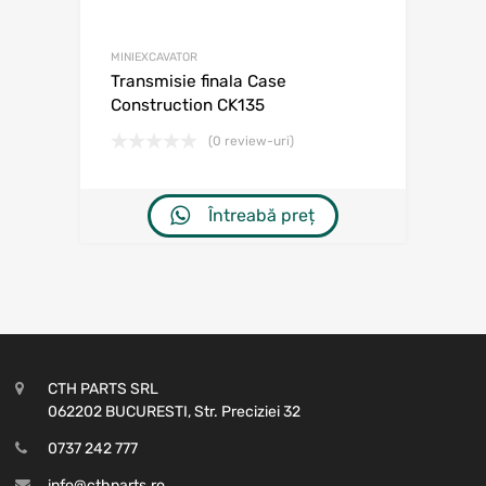
MINIEXCAVATOR
Transmisie finala Case
Construction CK135
(0 review-uri)
Întreabă preț
CTH PARTS SRL
062202 BUCURESTI, Str. Preciziei 32
0737 242 777
info@cthparts.ro