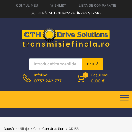
CONTUL MEU
WISHLIST
LISTA DE COMPARAȚIE
BUNĂ.
AUTENTIFICARE
ÎNREGISTRARE
|
CAUTĂ
Coșul meu
Infoline:
0
0,00
€
0737 242 777
Acasă
Utilaje
Case Construction
CK135