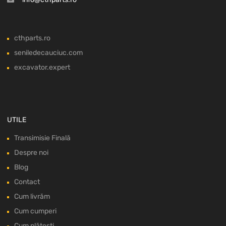
cthparts.ro
seniledecauciuc.com
excavator.expert
UTILE
Transimisie Finală
Despre noi
Blog
Contact
Cum livrăm
Cum cumperi
Cum plătești