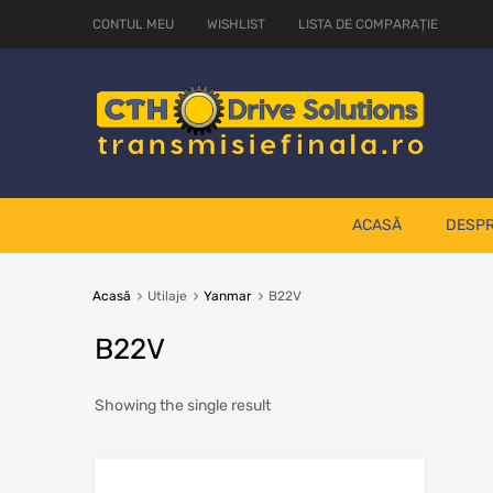
CONTUL MEU
WISHLIST
LISTA DE COMPARAȚIE
ACASĂ
DESPR
Acasă
Utilaje
Yanmar
B22V
B22V
Showing the single result