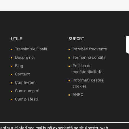
UTILE
SUPORT
Transimisie Finală
Întrebări frecvente
Despre noi
Termeni și condiții
Blog
Politica de
confidențialitate
Contact
Informații despre
Cum livrăm
cookies
Cum cumperi
ANPC
Cum plătești
entru a-ți oferi cea mai bună experiență pe situl nostru web.