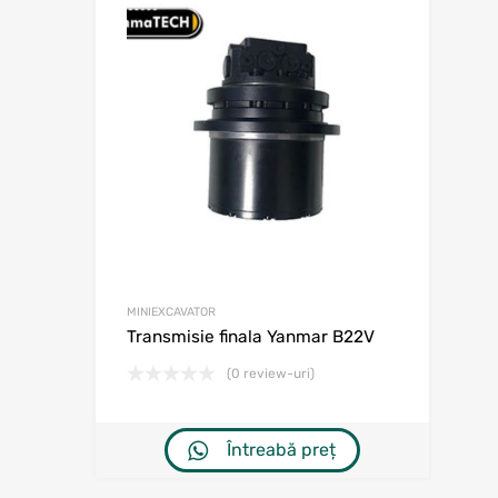
Adaugă în w
Adaugă la comp
MINIEXCAVATOR
Transmisie finala Yanmar B22V
(0 review-uri)
Întreabă preț