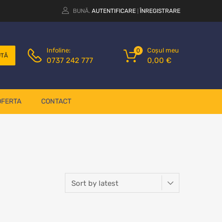
BUNĂ.
AUTENTIFICARE
ÎNREGISTRARE
|
Coșul meu
Infoline:
0
UTĂ
0,00
€
0737 242 777
OFERTA
CONTACT