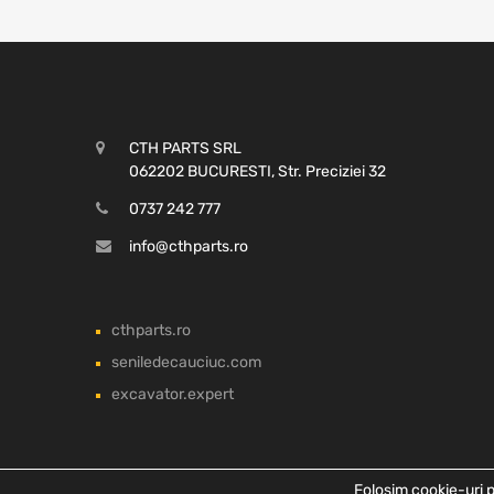
CTH PARTS SRL
062202 BUCURESTI, Str. Preciziei 32
0737 242 777
info@cthparts.ro
cthparts.ro
seniledecauciuc.com
excavator.expert
Folosim cookie-uri p
Copyright ©
2026
CTH PARTS SRL, Toate drepturile rezervate