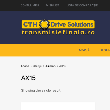
CONTUL MEU
WISHLIST
LISTA DE COMPARAȚIE
ACASĂ
DESPR
Acasă
Utilaje
Airman
AX15
AX15
Showing the single result