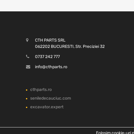
CTH PARTS SRL
062202 BUCURESTI, Str. Preciziei 32
0737 242 777
info@cthparts.ro
cthparts.ro
seniledecauciuc.com
excavator.expert
Folosim cookie-uri p
Copyright ©
2026
CTH PARTS SRL, Toate drepturile rezervate