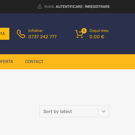
BUNĂ.
AUTENTIFICARE
ÎNREGISTRARE
|
Coșul meu
Infoline:
0
UTĂ
0,00
€
0737 242 777
OFERTA
CONTACT