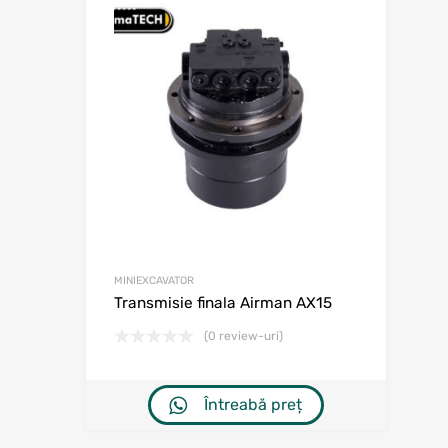
Adaugă în w
Adaugă la comp
MINIEXCAVATOR
Transmisie finala Airman AX15
(0 review-uri)
Întreabă preț