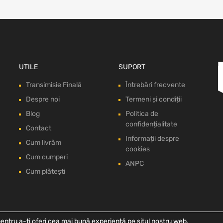
UTILE
SUPORT
Transimisie Finală
Întrebări frecvente
Despre noi
Termeni și condiții
Blog
Politica de
confidențialitate
Contact
Informații despre
Cum livrăm
cookies
Cum cumperi
ANPC
Cum plătești
entru a-ți oferi cea mai bună experiență pe situl nostru web.