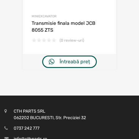
MINIEXCAVATOR
Transmisie finala model JCB
8055 ZTS
(0 review-uri)
Întreabă preț
CTH PARTS SRL
062202 BUCURESTI, Str. Preciziei 32
0737 242 777
info@cthparts.ro