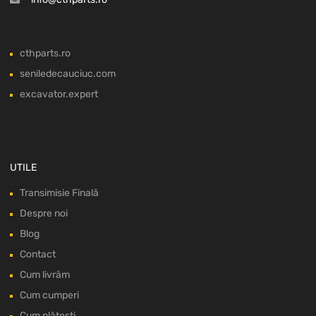
cthparts.ro
seniledecauciuc.com
excavator.expert
UTILE
Transimisie Finală
Despre noi
Blog
Contact
Cum livrăm
Cum cumperi
Cum plătești