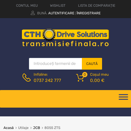
CONTUL MEU
WISHLIST
LISTA DE COMPARAȚIE
BUNĂ.
AUTENTIFICARE
ÎNREGISTRARE
|
CAUTĂ
Coșul meu
Infoline:
0
0,00
€
0737 242 777
Acasă
Utilaje
JCB
8055 ZTS