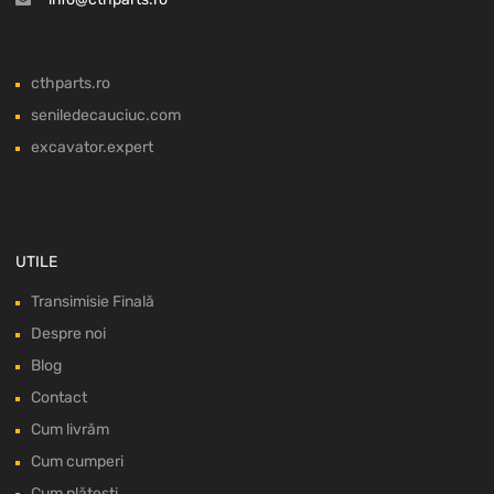
cthparts.ro
seniledecauciuc.com
excavator.expert
UTILE
Transimisie Finală
Despre noi
Blog
Contact
Cum livrăm
Cum cumperi
Cum plătești