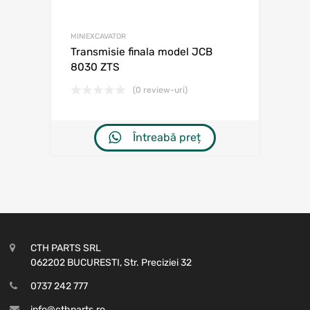
MINIEXCAVATOR
Transmisie finala model JCB
8030 ZTS
(0 review-uri)
Întreabă preț
CTH PARTS SRL
062202 BUCURESTI, Str. Preciziei 32
0737 242 777
info@cthparts.ro