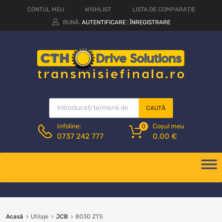
CONTUL MEU
WISHLIST
LISTA DE COMPARAȚIE
BUNĂ.
AUTENTIFICARE
ÎNREGISTRARE
|
CAUTĂ
Coșul meu
Infoline:
0
0,00
€
0737 242 777
Acasă
Utilaje
JCB
8030 ZTS