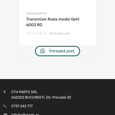
MINIEXCAVATOR
Transmisie finala model Gehl
6003 RD
(0 review-uri)
Întreabă preț
CTH PARTS SRL
062202 BUCURESTI, Str. Preciziei 32
0737 242 777
info@cthparts.ro