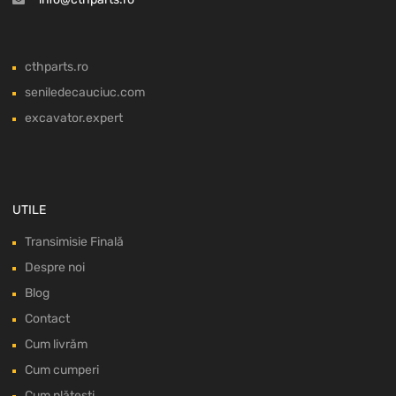
cthparts.ro
seniledecauciuc.com
excavator.expert
UTILE
Transimisie Finală
Despre noi
Blog
Contact
Cum livrăm
Cum cumperi
Cum plătești