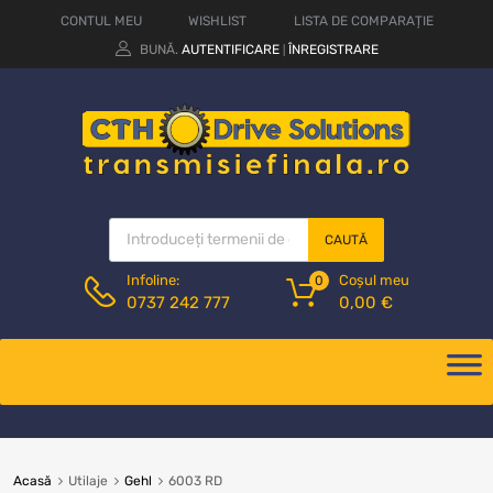
CONTUL MEU
WISHLIST
LISTA DE COMPARAȚIE
BUNĂ.
AUTENTIFICARE
ÎNREGISTRARE
|
CAUTĂ
Coșul meu
Infoline:
0
0,00
€
0737 242 777
Acasă
Utilaje
Gehl
6003 RD