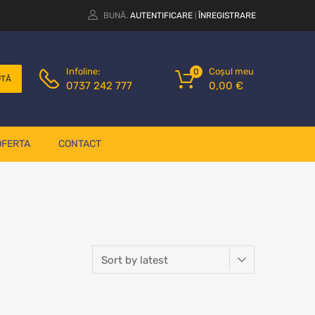
BUNĂ.
AUTENTIFICARE
ÎNREGISTRARE
|
Coșul meu
Infoline:
0
UTĂ
0,00
€
0737 242 777
OFERTA
CONTACT