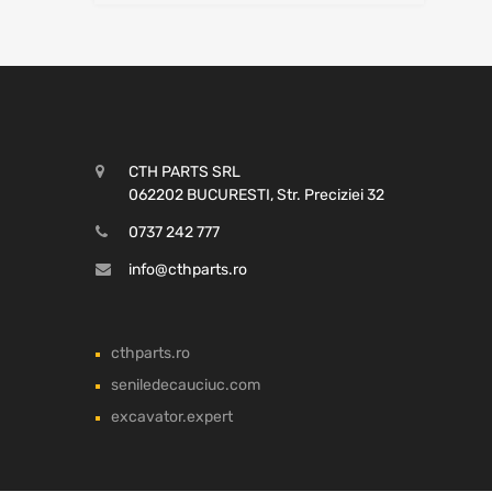
CTH PARTS SRL
062202 BUCURESTI, Str. Preciziei 32
0737 242 777
info@cthparts.ro
cthparts.ro
seniledecauciuc.com
excavator.expert