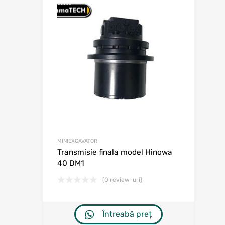
Adaugă în w
Adaugă la comp
MINIEXCAVATOR
Transmisie finala model Hinowa
40 DM1
(0 review-uri)
Întreabă preț