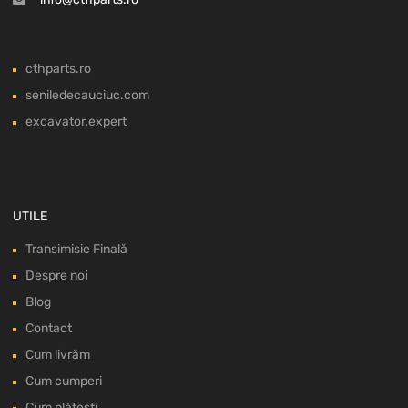
cthparts.ro
seniledecauciuc.com
excavator.expert
UTILE
Transimisie Finală
Despre noi
Blog
Contact
Cum livrăm
Cum cumperi
Cum plătești