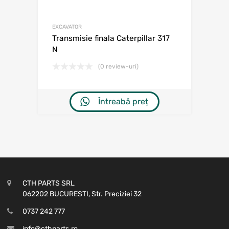
EXCAVATOR
Transmisie finala Caterpillar 317
N
(0 review-uri)
Întreabă preț
CTH PARTS SRL
062202 BUCURESTI, Str. Preciziei 32
0737 242 777
info@cthparts.ro