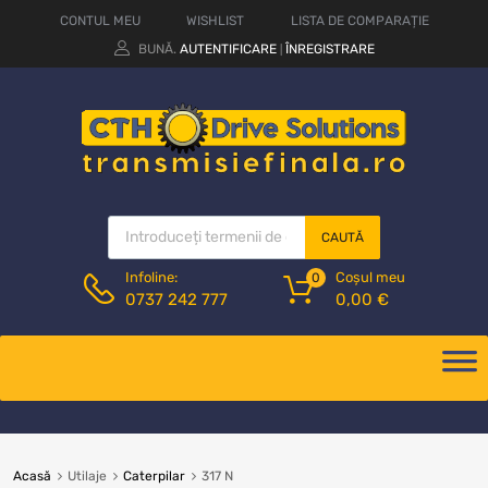
CONTUL MEU
WISHLIST
LISTA DE COMPARAȚIE
BUNĂ.
AUTENTIFICARE
ÎNREGISTRARE
|
CAUTĂ
Coșul meu
Infoline:
0
0,00
€
0737 242 777
Acasă
Utilaje
Caterpilar
317 N