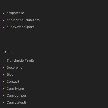
cthparts.ro
seniledecauciuc.com
excavator.expert
UTILE
Transimisie Finală
Despre noi
Blog
Contact
Cum livrăm
Cum cumperi
Cum plătești