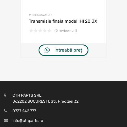
MINIEXCAVATOR
Transmisie finala model IHI 20 JX
(0 review-uri)
Întreabă preț
CTH PARTS SRL
062202 BUCURESTI, Str. Preciziei 32
0737 242 777
info@cthparts.ro