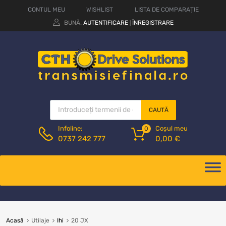
CONTUL MEU
WISHLIST
LISTA DE COMPARAȚIE
BUNĂ.
AUTENTIFICARE
ÎNREGISTRARE
|
CAUTĂ
Coșul meu
Infoline:
0
0,00
€
0737 242 777
Acasă
Utilaje
Ihi
20 JX