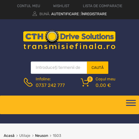
CONTUL MEU
WISHLIST
LISTA DE COMPARAȚIE
BUNĂ.
AUTENTIFICARE
ÎNREGISTRARE
|
CAUTĂ
Coșul meu
Infoline:
0
0,00
€
0737 242 777
Acasă
Utilaje
Neuson
1503