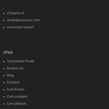
cthparts.ro
seniledecauciuc.com
excavator.expert
UTILE
Transimisie Finală
Despre noi
Blog
Contact
Cum livrăm
Cum cumperi
Cum plătești