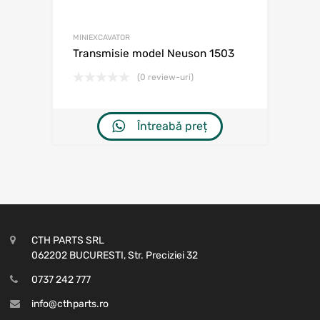
MINIEXCAVATOR
Transmisie model Neuson 1503
(0 review-uri)
Întreabă preț
CTH PARTS SRL
062202 BUCURESTI, Str. Preciziei 32
0737 242 777
info@cthparts.ro