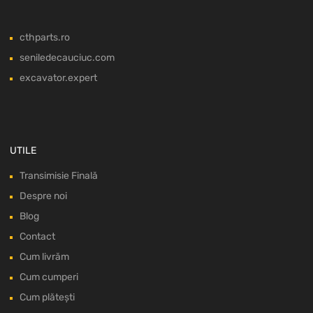
cthparts.ro
seniledecauciuc.com
excavator.expert
UTILE
Transimisie Finală
Despre noi
Blog
Contact
Cum livrăm
Cum cumperi
Cum plătești