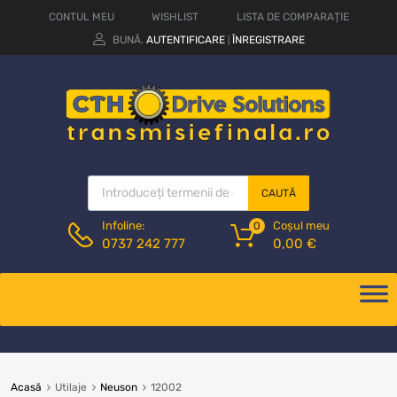
CONTUL MEU
WISHLIST
LISTA DE COMPARAȚIE
BUNĂ.
AUTENTIFICARE
ÎNREGISTRARE
|
CAUTĂ
Coșul meu
Infoline:
0
0,00
€
0737 242 777
Acasă
Utilaje
Neuson
12002