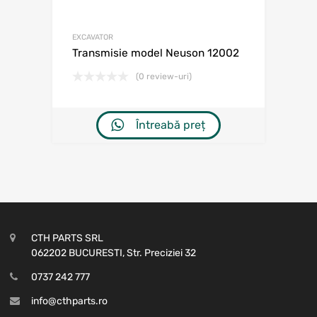
EXCAVATOR
Transmisie model Neuson 12002
(0 review-uri)
Întreabă preț
CTH PARTS SRL
062202 BUCURESTI, Str. Preciziei 32
0737 242 777
info@cthparts.ro