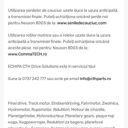
Utilizarea șenilelor de cauciuc uzate duce la uzura anticipată
a transmisiei finale. Puteți achiziționa oricând șenile noi
pentru Neuson 8003 de la:
www.seniledecauciuc.com
Utilizarea roților motrice sau a rolelor uzate duce la uzura
anticipată a transmisiei finale. Puteți achiziționa oricând
aceste piese noi pentru Neuson 8003 de la:
www.CommaTECH.ro
ECHIPA CTH Drive Solutions este in serviciul tău!
Suna la 0737 242 777 sau scrie pe email
info@cthparts.ro
Final drive, Track motor, Eindaandrijving, Fahrmotor, Zwolnica,
Hydromotor, Rupsmotor. Riduttiori, Motour de chenille,
Planetgetriebe, Motoreducteur, Planetary gears. редуктор
xoдa, Хидромотори, Reduktori za bagere, planetové