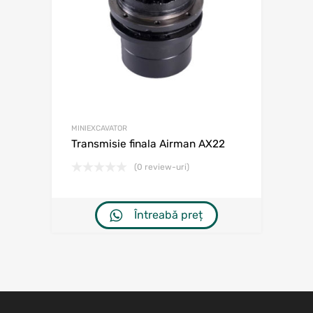
MINIEXCAVATOR
Transmisie finala Airman AX22
(0 review-uri)
Întreabă preț