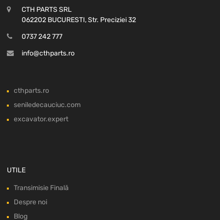
CTH PARTS SRL
062202 BUCURESTI, Str. Preciziei 32
0737 242 777
info@cthparts.ro
cthparts.ro
seniledecauciuc.com
excavator.expert
UTILE
Transimisie Finală
Despre noi
Blog