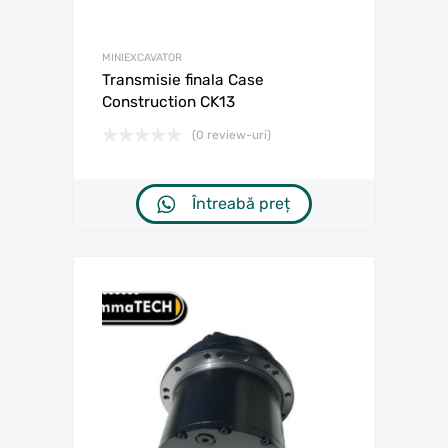
MINIEXCAVATOR
Transmisie finala Case
Construction CK13
(0 review-uri)
Întreabă preț