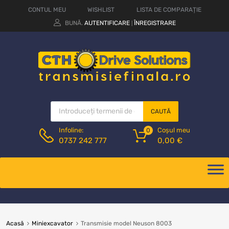
CONTUL MEU
WISHLIST
LISTA DE COMPARAȚIE
BUNĂ.
AUTENTIFICARE
ÎNREGISTRARE
|
CAUTĂ
Coșul meu
Infoline:
0
0,00
€
0737 242 777
Acasă
Miniexcavator
Transmisie model Neuson 8003