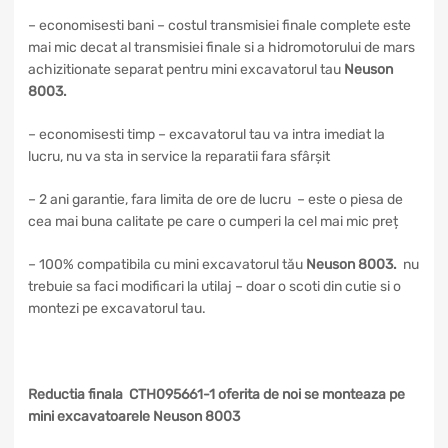
– economisesti bani – costul transmisiei finale complete este
mai mic decat al transmisiei finale si a hidromotorului de mars
achizitionate separat pentru mini excavatorul tau
Neuson
8003.
– economisesti timp – excavatorul tau va intra imediat la
lucru, nu va sta in service la reparatii fara sfârșit
– 2 ani garantie, fara limita de ore de lucru – este o piesa de
cea mai buna calitate pe care o cumperi la cel mai mic preț
– 100% compatibila cu mini excavatorul tău
Neuson 8003
.
nu
trebuie sa faci modificari la utilaj – doar o scoti din cutie si o
montezi pe excavatorul tau.
Reductia finala CTH095661-1 oferita de noi se monteaza pe
mini excavatoarele Neuson 8003