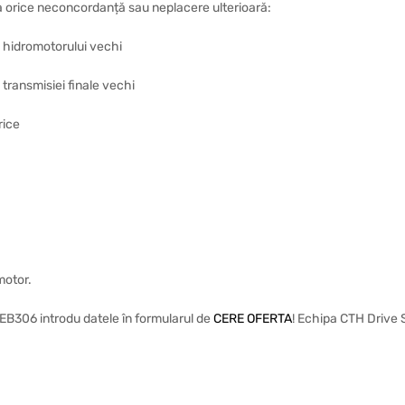
ta orice neconcordanță sau neplacere ulterioară:
a hidromotorului vechi
 transmisiei finale vechi
rice
motor.
EB306 introdu datele în formularul de
CERE OFERTA
! Echipa CTH Drive 