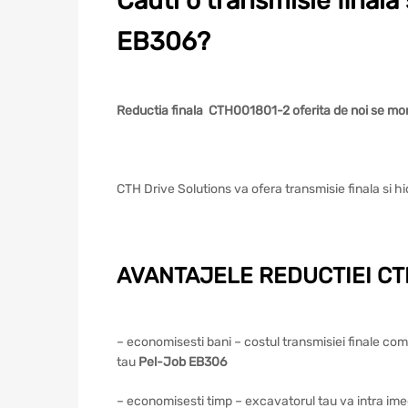
Cauti o transmisie final
EB306?
Reductia finala CTH001801-2 oferita de noi se m
CTH Drive Solutions va ofera transmisie finala si 
AVANTAJELE REDUCTIEI CTH
– economisesti bani – costul transmisiei finale com
tau
Pel-Job EB306
– economisesti timp – excavatorul tau va intra imedia