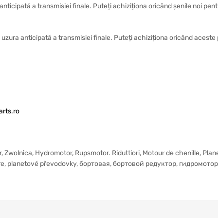
anticipată a transmisiei finale. Puteți achiziționa oricând șenile noi pe
la uzura anticipată a transmisiei finale. Puteți achiziționa oricând aces
rts.ro
r, Zwolnica, Hydromotor, Rupsmotor. Riduttiori, Motour de chenille, Pla
re, planetové převodovky, бортовая, бортовой редуктор, гидромото