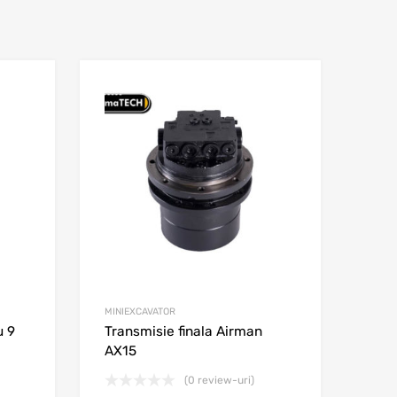
Adaugă în wishlist
Adaugă în wishl
Adaugă la comparare
Adaugă la comparar
MINIEXCAVATOR
u 9
Transmisie finala Airman
AX15
(0 review-uri)