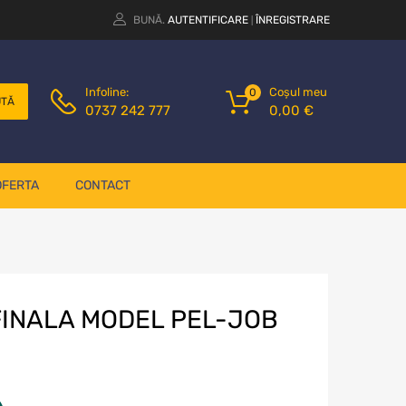
BUNĂ.
AUTENTIFICARE
ÎNREGISTRARE
|
Coșul meu
Infoline:
0
UTĂ
0,00
€
0737 242 777
OFERTA
CONTACT
FINALA MODEL PEL-JOB