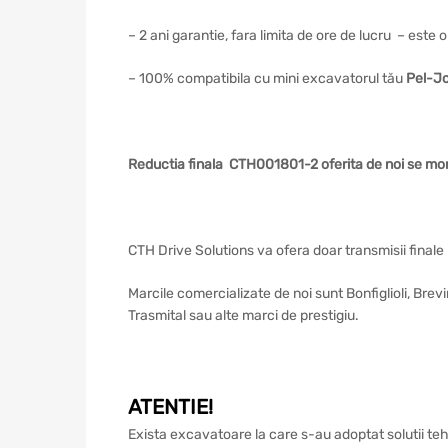
– 2 ani garantie, fara limita de ore de lucru – este
– 100% compatibila cu mini excavatorul tău
Pel-J
Reductia finala CTH001801-2 oferita de noi se m
CTH Drive Solutions va ofera doar transmisii finale 
Marcile comercializate de noi sunt Bonfiglioli, Bre
Trasmital sau alte marci de prestigiu.
ATENTIE!
Exista excavatoare la care s-au adoptat solutii teh