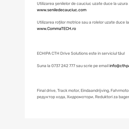
Utilizarea șenilelor de cauciuc uzate duce la uzura 
www.seniledecauciuc.com
Utilizarea roților motrice sau a rolelor uzate duce 
www.CommaTECH.ro
ECHIPA CTH Drive Solutions este in serviciul tău!
Suna la 0737 242 777 sau scrie pe email
info@cthpa
Final drive, Track motor, Eindaandrijving, Fahrmoto
редуктор xoдa, Хидромотори, Reduktori za bage