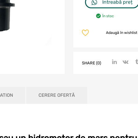
Întreabă preț
În stoc
Adaugă în wishlist
SHARE (0)
ATION
CERERE OFERTĂ