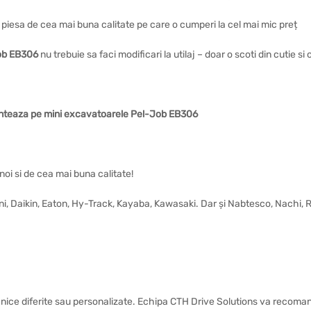
 o piesa de cea mai buna calitate pe care o cumperi la cel mai mic preț
ob EB306
nu trebuie sa faci modificari la utilaj – doar o scoti din cutie s
onteaza pe mini excavatoarele Pel-Job EB306
noi si de cea mai buna calitate!
vini, Daikin, Eaton, Hy-Track, Kayaba, Kawasaki. Dar și Nabtesco, Nachi,
nice diferite sau personalizate. Echipa CTH Drive Solutions va recomand