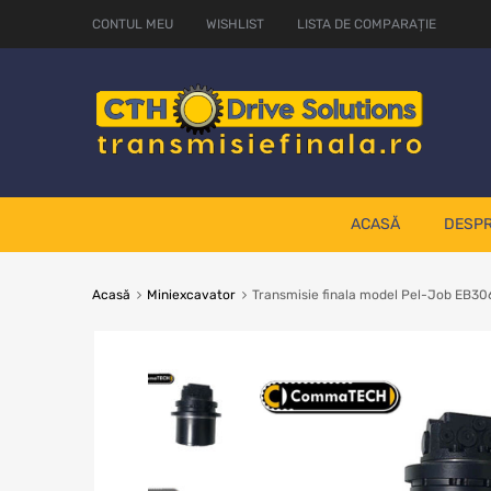
CONTUL MEU
WISHLIST
LISTA DE COMPARAȚIE
ACASĂ
DESPR
Acasă
Miniexcavator
Transmisie finala model Pel-Job EB30