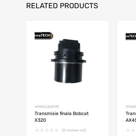
RELATED PRODUCTS
Adaugă în wishli
Adaugă la comparar
MINIEXCAVATOR
MINIE
Transmisie finala Bobcat
Tran
X320
AX4
(0 review-uri)