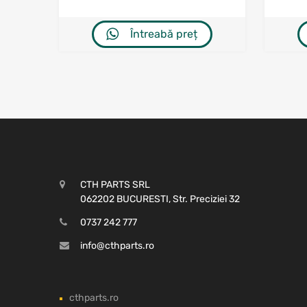
Întreabă preț
CTH PARTS SRL
062202 BUCURESTI, Str. Preciziei 32
0737 242 777
info@cthparts.ro
cthparts.ro