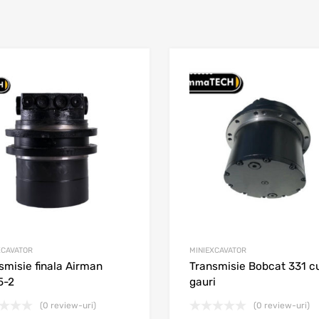
st
Adaugă în wishlist
e
Adaugă la comparare
XCAVATOR
MINIEXCAVATOR
smisie finala Airman
Transmisie Bobcat 331 c
5-2
gauri
(0 review-uri)
(0 review-uri)