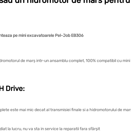
a sau un hidromotor de mars pentru 
onteaza pe mini excavatoarele Pel-Job EB306
hidromotorul de marș intr-un ansamblu complet, 100% compatibil cu mini
 Drive:
plete este mai mic decat al transmisiei finale si a hidromotorului de ma
t la lucru, nu va sta in service la reparatii fara sfârșit