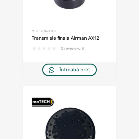
MINIEXCAVATOR
Transmisie finala Airman AX12
(0 review-uri)
Întreabă preț