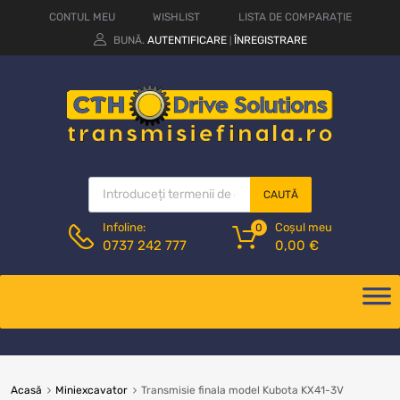
CONTUL MEU
WISHLIST
LISTA DE COMPARAȚIE
BUNĂ.
AUTENTIFICARE
ÎNREGISTRARE
|
CAUTĂ
Coșul meu
Infoline:
0
0,00
€
0737 242 777
Acasă
Miniexcavator
Transmisie finala model Kubota KX41-3V