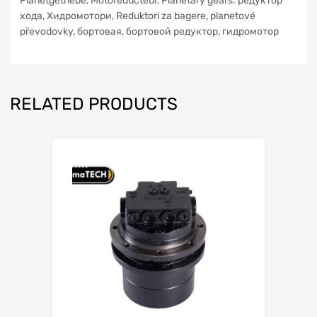
Planetgetriebe, Motoreducteur, Planetary gears. редуктор
xoдa, Хидромотори, Reduktori za bagere, planetové
převodovky, бортовая, бортовой редуктор, гидромотор
RELATED PRODUCTS