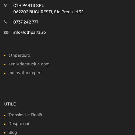
CTH PARTS SRL
062202 BUCURESTI, Str. Preciziei 32
0737 242 777
info@cthparts.ro
cthparts.ro
seniledecauciuc.com
excavator.expert
UTILE
Transimisie Finală
Despre noi
Blog