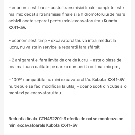
– economisesti bani – costul transmisiei finale complete este
mai mic decat al transmisiei finale si a hidromotorului de mars
achizitionate separat pentru mini excavatorul tau
Kubota
KX41-3V
.
– economisesti timp – excavatorul tau va intra imediat la
lucru, nu va sta in service la reparatii fara sfârșit
– 2 ani garantie, fara limita de ore de lucru – este o piesa de
cea mai buna calitate pe care o cumperi la cel mai mic preț
– 100% compatibila cu mini excavatorul tău
Kubota KX41-3V
nu trebuie sa faci modificari la utilaj – doar o scoti din cutie si o
montezi pe excavatorul tau.
Reductia finala CTH492201-3 oferita de noi se monteaza pe
mini excavatoarele Kubota KX41-3V