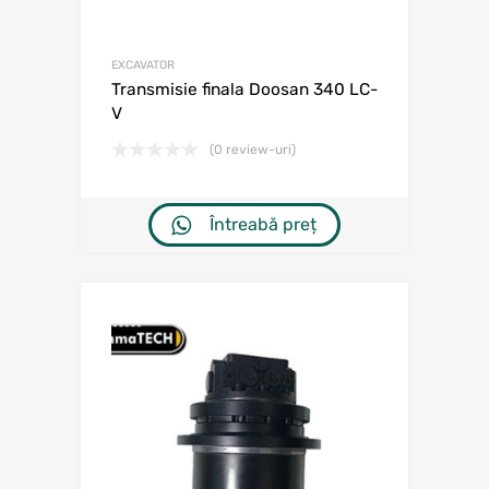
EXCAVATOR
Transmisie finala Doosan 340 LC-
V
(0 review-uri)
Întreabă preț