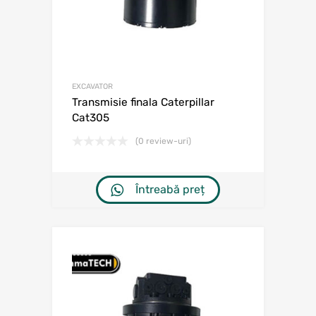
EXCAVATOR
Transmisie finala Caterpillar
Cat305
(0 review-uri)
Întreabă preț