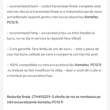
– economisesti bani – costul transmisiei finale complete este
mai mic decat al transmisiei finale si a hidromotorului de mars
achizitionate separat pentru mini excavatorul tau
Komatsu
PC12 R
.
– economisesti timp – excavatorul tau va intra imediat la
lucru, nu va sta in service la reparatii fara sfârșit
– 2 ani garantie, fara limita de ore de lucru – este o piesa de
cea mai buna calitate pe care o cumperi la cel mai mic preț
– 100% compatibila cu mini excavatorul tău
Komatsu PC12 R
nu trebuie sa faci modificari la utilaj – doar o scoti din cutie si
o montezi pe excavatorul tau.
Reductia finala CTH492201-3 oferita de noi se monteaza pe
mini excavatoarele Komatsu PC12 R