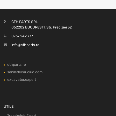
CTH PARTS SRL
062202 BUCURESTI, Str. Preciziei 32
0737 242 777
info@cthparts.ro
cthparts.ro
seniledecauciuc.com
excavator.expert
UTILE
Transimisie Finală