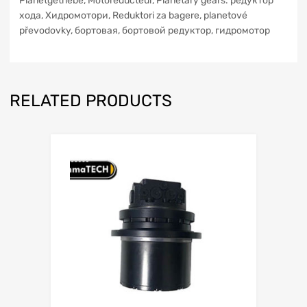
Planetgetriebe, Motoreducteur, Planetary gears. редуктор
xoдa, Хидромотори, Reduktori za bagere, planetové
převodovky, бортовая, бортовой редуктор, гидромотор
RELATED PRODUCTS