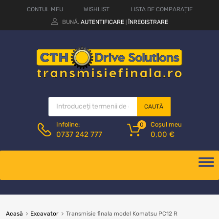
CONTUL MEU
WISHLIST
LISTA DE COMPARAȚIE
BUNĂ.
AUTENTIFICARE
ÎNREGISTRARE
|
CAUTĂ
Coșul meu
Infoline:
0
0,00
€
0737 242 777
Acasă
Excavator
Transmisie finala model Komatsu PC12 R