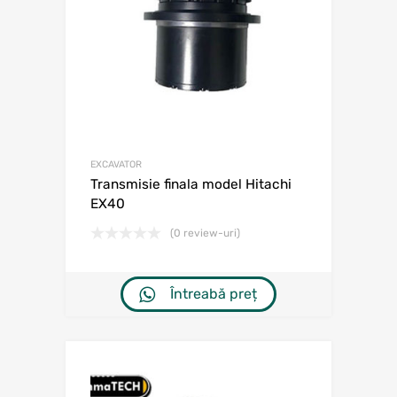
EXCAVATOR
Transmisie finala model Hitachi
EX40
(0 review-uri)
Întreabă preț