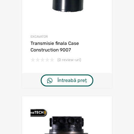
EXCAVATOR
Transmisie finala Case
Construction 9007
(0 review-uri)
Întreabă preț