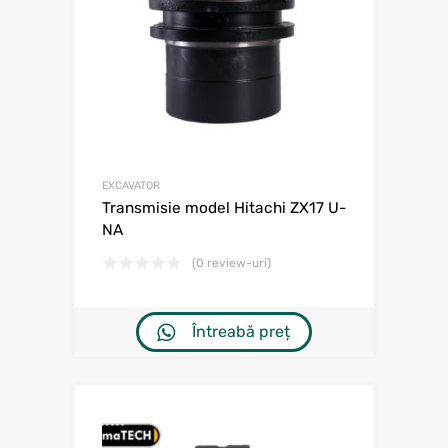
EXCAVATOR
Transmisie model Hitachi ZX17 U-
NA
(0 review-uri)
Întreabă preț