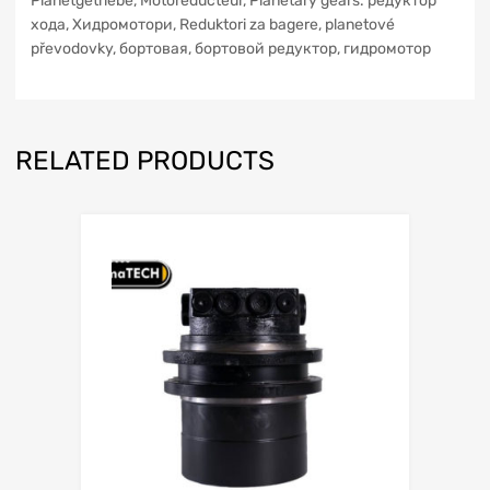
Planetgetriebe, Motoreducteur, Planetary gears. редуктор
xoдa, Хидромотори, Reduktori za bagere, planetové
převodovky, бортовая, бортовой редуктор, гидромотор
RELATED PRODUCTS