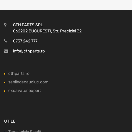
CTH PARTS SRL
062202 BUCURESTI, Str. Preciziei 32
0737 242 777
info@cthparts.ro
cthparts.ro
seniledecauciuc.com
excavator.expert
UTILE
Transimisie Finală