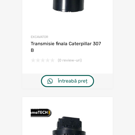
EXCAVATOR
Transmisie finala Caterpillar 307
B
(0 review-uri)
Întreabă preț