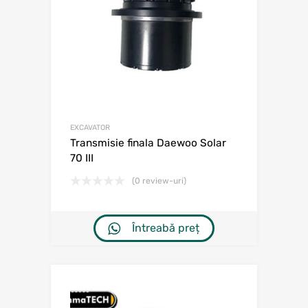
EXCAVATOR
Transmisie finala Daewoo Solar
70 III
(0 review-uri)
Întreabă preț