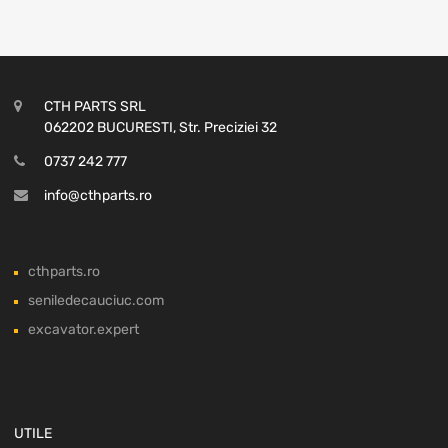
CTH PARTS SRL
062202 BUCURESTI, Str. Preciziei 32
0737 242 777
info@cthparts.ro
cthparts.ro
seniledecauciuc.com
excavator.expert
UTILE