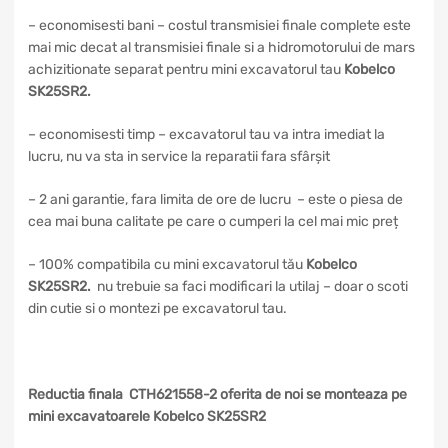
– economisesti bani – costul transmisiei finale complete este
mai mic decat al transmisiei finale si a hidromotorului de mars
achizitionate separat pentru mini excavatorul tau
Kobelco
SK25SR2.
– economisesti timp – excavatorul tau va intra imediat la
lucru, nu va sta in service la reparatii fara sfârșit
– 2 ani garantie, fara limita de ore de lucru – este o piesa de
cea mai buna calitate pe care o cumperi la cel mai mic preț
– 100% compatibila cu mini excavatorul tău
Kobelco
SK25SR2.
nu trebuie sa faci modificari la utilaj – doar o scoti
din cutie si o montezi pe excavatorul tau.
Reductia finala CTH621558-2 oferita de noi se monteaza pe
mini excavatoarele Kobelco SK25SR2