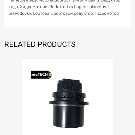
Planetgetriebe, Motoreducteur, Planetary gears. редуктор
xoдa, Хидромотори, Reduktori za bagere, planetové
převodovky, бортовая, бортовой редуктор, гидромотор
RELATED PRODUCTS