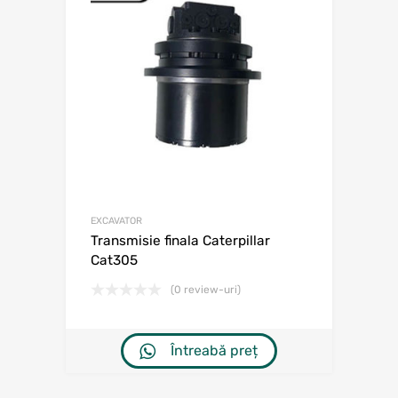
EXCAVATOR
Transmisie finala Caterpillar
Cat305
(0 review-uri)
Întreabă preț