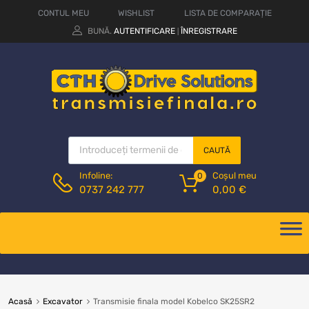
CONTUL MEU
WISHLIST
LISTA DE COMPARAȚIE
BUNĂ.
AUTENTIFICARE
ÎNREGISTRARE
|
CAUTĂ
Coșul meu
Infoline:
0
0,00
€
0737 242 777
Acasă
Excavator
Transmisie finala model Kobelco SK25SR2