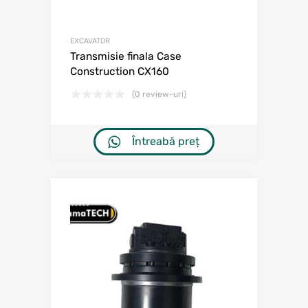
EXCAVATOR
Transmisie finala Case
Construction CX160
(0 review-uri)
Întreabă preț